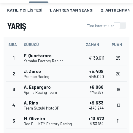
KATILIMCI LISTESI
1. ANTRENMAN SEANSI
2. ANTRENMAN 
YARIŞ
Tüm istatistikler
SIRA
SÜRÜCÜ
ZAMAN
PUAN
F. Quartararo
1
41'39.611
25
Yamaha Factory Racing
J. Zarco
+5.409
2
20
Pramac Racing
41'45.020
A. Espargaro
+6.068
3
16
Aprilia Racing Team
41'45.679
A. Rins
+9.633
4
13
Team Suzuki MotoGP
41'49.244
M. Oliveira
+13.573
5
11
Red Bull KTM Factory Racing
41'53.184