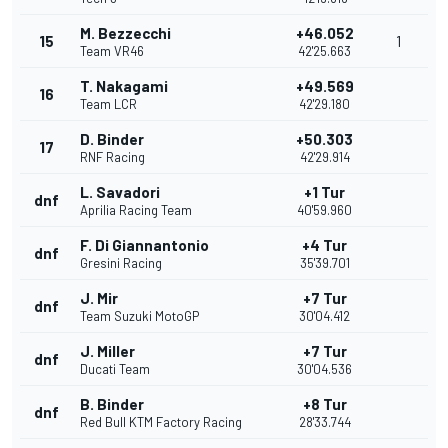
M. Bezzecchi
+46.052
15
1
Team VR46
42'25.663
T. Nakagami
+49.569
16
Team LCR
42'29.180
D. Binder
+50.303
17
RNF Racing
42'29.914
L. Savadori
+1 Tur
dnf
Aprilia Racing Team
40'59.960
F. Di Giannantonio
+4 Tur
dnf
Gresini Racing
35'39.701
J. Mir
+7 Tur
dnf
Team Suzuki MotoGP
30'04.412
J. Miller
+7 Tur
dnf
Ducati Team
30'04.536
B. Binder
+8 Tur
dnf
Red Bull KTM Factory Racing
28'33.744