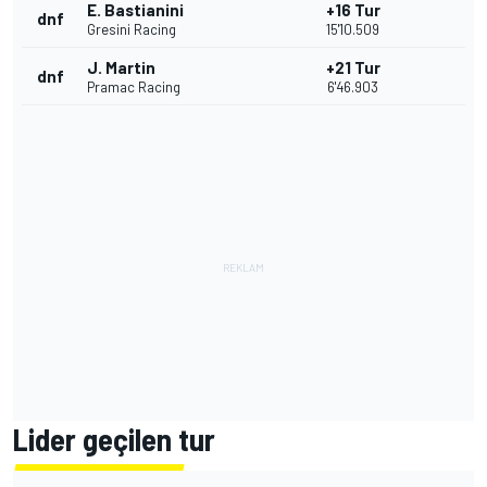
E. Bastianini
+16 Tur
dnf
Gresini Racing
15'10.509
J. Martin
+21 Tur
dnf
Pramac Racing
6'46.903
Lider geçilen tur