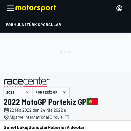
FORMULA 1
TÜRK SPORCULAR
PORTEKIZ GP
tarafından sunulmuştur
2022 MotoGP Portekiz GP
22 Nis 2022 den 24 Nis 2022 e
Algarve International Circuit, PT
Genel bakış
Sonuçlar
Haberler
Videolar