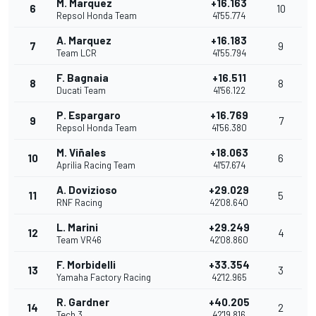
M. Marquez
+16.163
6
10
Repsol Honda Team
41'55.774
A. Marquez
+16.183
7
9
Team LCR
41'55.794
F. Bagnaia
+16.511
8
8
Ducati Team
41'56.122
P. Espargaro
+16.769
9
7
Repsol Honda Team
41'56.380
M. Viñales
+18.063
10
6
Aprilia Racing Team
41'57.674
A. Dovizioso
+29.029
11
5
RNF Racing
42'08.640
L. Marini
+29.249
12
4
Team VR46
42'08.860
F. Morbidelli
+33.354
13
3
Yamaha Factory Racing
42'12.965
R. Gardner
+40.205
14
2
Tech 3
42'19.816