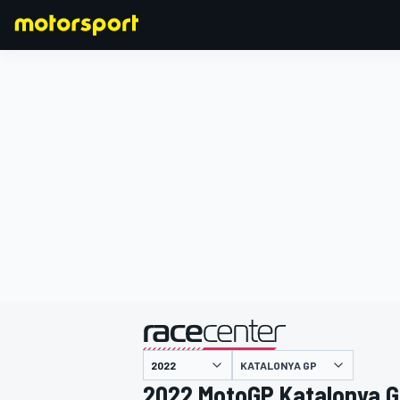
FORMULA 1
KATALONYA GP
2022 MotoGP Katalonya 