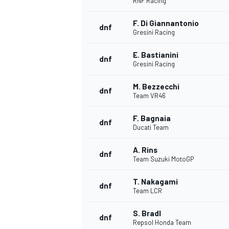
RNF Racing
F. Di Giannantonio
dnf
Gresini Racing
E. Bastianini
dnf
Gresini Racing
M. Bezzecchi
dnf
Team VR46
F. Bagnaia
dnf
Ducati Team
A. Rins
dnf
Team Suzuki MotoGP
T. Nakagami
dnf
Team LCR
S. Bradl
dnf
Repsol Honda Team