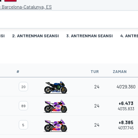
e Barcelona-Catalunya, ES
SI
2. ANTRENMAN SEANSI
3. ANTRENMAN SEANSI
4. ANTR
#
TUR
ZAMAN
24
40'29.360
20
+6.473
24
89
40'35.833
+8.385
24
5
40'37.745