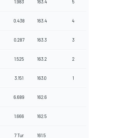
1.983
163.4
5
0.438
163.4
4
0.287
163.3
3
1.525
163.2
2
3.151
163.0
1
6.689
162.6
1.666
162.5
7 Tur
161.5