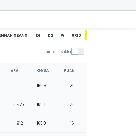
ENMAN SEANSI
Q1
Q2
W
GRID
YARIŞ
HT
Tüm istatistikler
ARA
KM/SA
PUAN
165.6
25
6.473
165.1
20
1.912
165.0
16