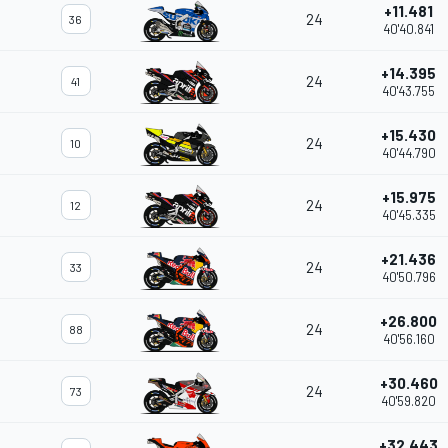
+11.481
24
36
40'40.841
+14.395
24
41
40'43.755
+15.430
24
10
40'44.790
+15.975
24
12
40'45.335
+21.436
24
33
40'50.796
+26.800
24
88
40'56.160
+30.460
24
73
40'59.820
+32.443