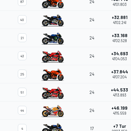
24
87
41'01.803
+32.881
24
40
41'02.241
+33.168
24
21
41'02.528
+34.693
24
43
41'04.053
+37.844
24
25
41'07.204
+44.533
24
51
41'13.893
+46.199
24
44
41'15.559
+7 Tur
17
4