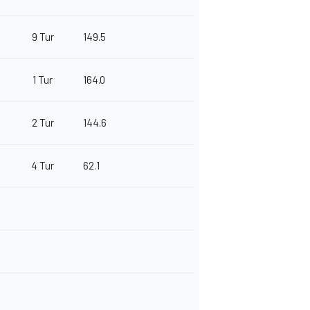
9 Tur
149.5
1 Tur
164.0
2 Tur
144.6
4 Tur
62.1