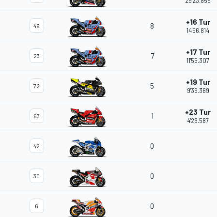
29'23.859
+16 Tur
8
49
14'56.814
+17 Tur
7
23
11'55.307
+19 Tur
5
72
9'39.369
+23 Tur
1
63
4'29.587
0
42
0
30
0
6