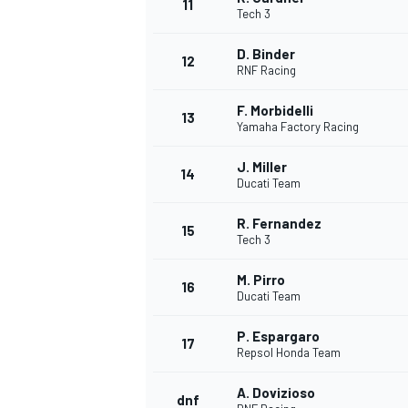
11
Tech 3
D. Binder
12
RNF Racing
TÜRK SPORCULAR
F. Morbidelli
13
Yamaha Factory Racing
J. Miller
14
Ducati Team
R. Fernandez
15
Tech 3
M. Pirro
16
Ducati Team
P. Espargaro
17
Repsol Honda Team
A. Dovizioso
dnf