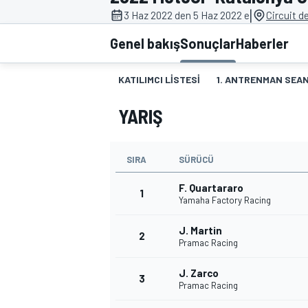
|
3 Haz 2022 den 5 Haz 2022 e
Circuit d
MOTOGP
Genel bakış
Sonuçlar
Haberler
KATILIMCI LISTESI
1. ANTRENMAN SEAN
YARIŞ
SIRA
SÜRÜCÜ
F. Quartararo
1
Yamaha Factory Racing
WORLD SUPERBIKE
J. Martin
2
Pramac Racing
J. Zarco
3
Pramac Racing