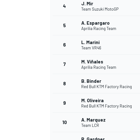
J. Mir
4
Team Suzuki MotoGP
A. Espargaro
5
Aprilia Racing Team
L. Marini
6
Team VR46
WRC
M. Viñales
7
Aprilia Racing Team
B. Binder
8
Red Bull KTM Factory Racing
M. Oliveira
9
Red Bull KTM Factory Racing
A. Marquez
10
Team LCR
R. Gardner