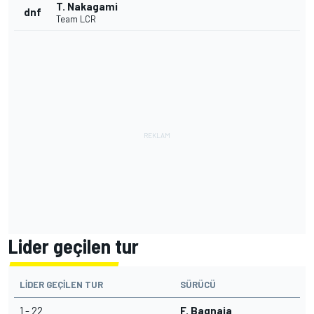
T. Nakagami
dnf
Team LCR
Lider geçilen tur
LIDER GEÇILEN TUR
SÜRÜCÜ
1 - 22
F. Bagnaia