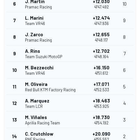
J. Martin
+12.030
6
10
Pramac Racing
41'47.492
L. Marini
+12.474
7
9
Team VR46
41'47.936
J. Zarco
+12.655
8
8
Pramac Racing
41'48.117
A. Rins
+12.702
9
7
Team Suzuki MotoGP
41'48.164
M. Bezzecchi
+16.150
10
6
Team VR46
41'51.612
M. Oliveira
+17.071
11
5
Red Bull KTM Factory Racing
41'52.533
A. Marquez
+18.463
12
4
Team LCR
41'53.925
M. Viñales
+18.730
13
3
Aprilia Racing Team
41'54.192
C. Crutchlow
+20.090
14
2
RNF Racing
41'55.552