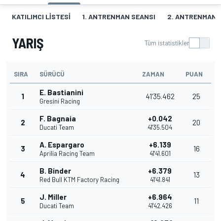
KATILIMCI LISTESI
1. ANTRENMAN SEANSI
2. ANTRENMAN 
YARIŞ
Tüm istatistikler
SIRA
SÜRÜCÜ
ZAMAN
PUAN
E. Bastianini
1
41'35.462
25
Gresini Racing
F. Bagnaia
+0.042
2
20
Ducati Team
41'35.504
A. Espargaro
+6.139
3
16
Aprilia Racing Team
41'41.601
B. Binder
+6.379
4
13
Red Bull KTM Factory Racing
41'41.841
J. Miller
+6.964
5
11
Ducati Team
41'42.426