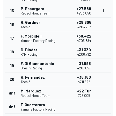
P. Espargaro
+27.588
15
1
Repsol Honda Team
42'03.050
R. Gardner
+28.805
16
Tech 3
42'04.267
F. Morbidelli
+30.422
17
Yamaha Factory Racing
42'05.884
D. Binder
+31.330
18
RNF Racing
42'06.792
F. Di Giannantonio
+31.595
19
Gresini Racing
42'07.057
R. Fernandez
+36.160
20
Tech 3
42'11.622
M. Marquez
+22 Tur
dnf
Repsol Honda Team
2'26.005
F. Quartararo
dnf
Yamaha Factory Racing