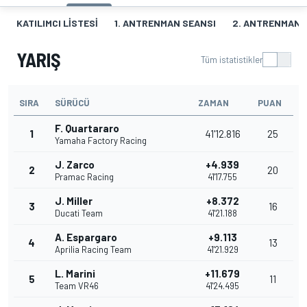
KATILIMCI LISTESI
1. ANTRENMAN SEANSI
2. ANTRENMAN 
YARIŞ
Tüm istatistikler
SIRA
SÜRÜCÜ
ZAMAN
PUAN
F. Quartararo
1
41'12.816
25
Yamaha Factory Racing
J. Zarco
+4.939
2
20
Pramac Racing
41'17.755
J. Miller
+8.372
3
16
Ducati Team
41'21.188
A. Espargaro
+9.113
4
13
Aprilia Racing Team
41'21.929
L. Marini
+11.679
5
11
Team VR46
41'24.495