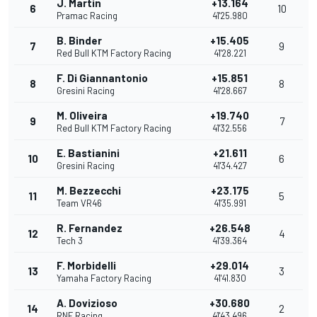
J. Martin
+13.164
6
10
Pramac Racing
41'25.980
B. Binder
+15.405
7
9
Red Bull KTM Factory Racing
41'28.221
F. Di Giannantonio
+15.851
8
8
Gresini Racing
41'28.667
M. Oliveira
+19.740
9
7
Red Bull KTM Factory Racing
41'32.556
E. Bastianini
+21.611
10
6
Gresini Racing
41'34.427
M. Bezzecchi
+23.175
11
5
Team VR46
41'35.991
R. Fernandez
+26.548
12
4
Tech 3
41'39.364
F. Morbidelli
+29.014
13
3
Yamaha Factory Racing
41'41.830
A. Dovizioso
+30.680
14
2
RNF Racing
41'43.496