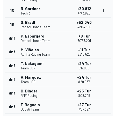
R. Gardner
+30.812
15
1
Tech 3
41'43.628
S. Bradl
+52.040
16
Repsol Honda Team
42'04.856
P. Espargaro
+8 Tur
dnf
Repsol Honda Team
30'33.201
M. Viñales
+11 Tur
dnf
Aprilia Racing Team
26'18.523
T. Nakagami
+24 Tur
dnf
Team LCR
8'17.869
A. Marquez
+24 Tur
dnf
Team LCR
8'29.937
D. Binder
+25 Tur
dnf
RNF Racing
8'08.749
F. Bagnaia
+27 Tur
dnf
Ducati Team
4'07.397