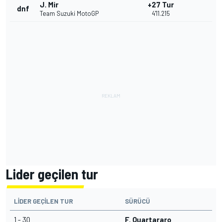
J. Mir
+27 Tur
dnf
Team Suzuki MotoGP
4'11.215
Lider geçilen tur
LIDER GEÇILEN TUR
SÜRÜCÜ
1 - 30
F. Quartararo