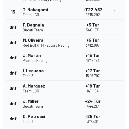
T. Nakagami
+1'22.462
15
1
Team LCR
43'15.292
F. Bagnaia
+5 Tur
dnf
Ducati Team
34'01.871
M. Oliveira
+5 Tur
dnf
Red Bull KTM Factory Racing
34'12.867
J. Martin
+15 Tur
dnf
Pramac Racing
18'49.173
I. Lecuona
+17 Tur
dnf
Tech 3
15'46.797
A. Marquez
+18 Tur
dnf
Team LCR
14'11.194
J. Miller
+24 Tur
dnf
Ducati Team
4'44.217
D. Petrucci
+25 Tur
dnf
Tech 3
3'17.501