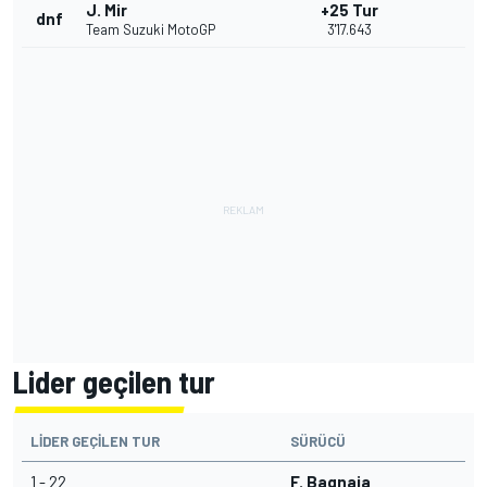
J. Mir
+25 Tur
dnf
Team Suzuki MotoGP
3'17.643
Lider geçilen tur
LIDER GEÇILEN TUR
SÜRÜCÜ
1 - 22
F. Bagnaia