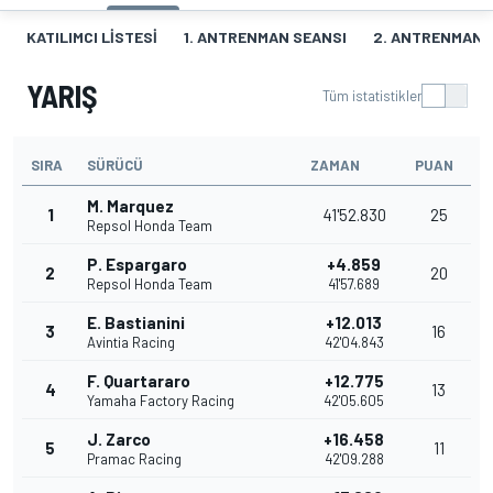
KATILIMCI LISTESI
1. ANTRENMAN SEANSI
2. ANTRENMAN 
YARIŞ
Tüm istatistikler
SIRA
SÜRÜCÜ
ZAMAN
PUAN
M. Marquez
1
41'52.830
25
Repsol Honda Team
P. Espargaro
+4.859
2
20
Repsol Honda Team
41'57.689
E. Bastianini
+12.013
3
16
Avintia Racing
42'04.843
F. Quartararo
+12.775
4
13
Yamaha Factory Racing
42'05.605
J. Zarco
+16.458
5
11
Pramac Racing
42'09.288