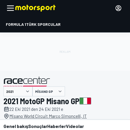
FORMULA 1
TÜRK SPORCULAR
MISANO GP
tarafından sunulmuştur
2021 MotoGP Misano GP
22 Eki 2021 den 24 Eki 2021 e
Misano World Circuit Marco Simoncelli, IT
Genel bakış
Sonuçlar
Haberler
Videolar