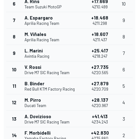
A. Rins
+17.669
6
10
Team Suzuki MotoGP
42'10.499
A. Espargaro
+18.468
7
9
Aprilia Racing Team
42'11.298
M. Viñales
+18.607
8
8
Aprilia Racing Team
42'11.437
L. Marini
+25.417
9
7
Avintia Racing
42'18.247
V. Rossi
+27.735
10
6
Drive M7 SIC Racing Team
42'20.565
B. Binder
+27.879
11
5
Red Bull KTM Factory Racing
42'20.709
M. Pirro
+28.137
12
4
Ducati Team
42'20.967
A. Dovizioso
+41.413
13
3
Drive M7 SIC Racing Team
42'34.243
F. Morbidelli
+42.830
14
2
Yamaha Factory Racing
42'35.660