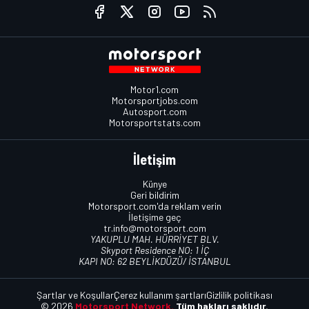
Motor1.com
Motorsportjobs.com
Autosport.com
Motorsportstats.com
İletişim
Künye
Geri bildirim
Motorsport.com'da reklam verin
İletişime geç
tr.info@motorsport.com
YAKUPLU MAH. HÜRRİYET BLV.
Skyport Residence NO: 1 İÇ
KAPI NO: 62 BEYLİKDÜZÜ/ İSTANBUL
Şartlar ve Koşullar
Çerez kullanım şartları
Gizlilik politikası
© 2026
Motorsport Network.
Tüm hakları saklıdır.