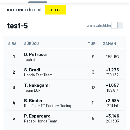
KATILIMCI LISTESI
TEST-5
test-5
Tüm istatistikler
SIRA
SÜRÜCÜ
TUR
ZAMAN
D. Petrucci
1
9
1'58.157
Tech 3
S. Bradl
+1.275
2
3
Honda Test Team
1'59.432
T. Nakagami
+1.657
3
12
Team LCR
1'59.814
B. Binder
+2.984
4
11
Red Bull KTM Factory Racing
2'01.141
P. Espargaro
+3.146
5
8
Repsol Honda Team
2'01.303