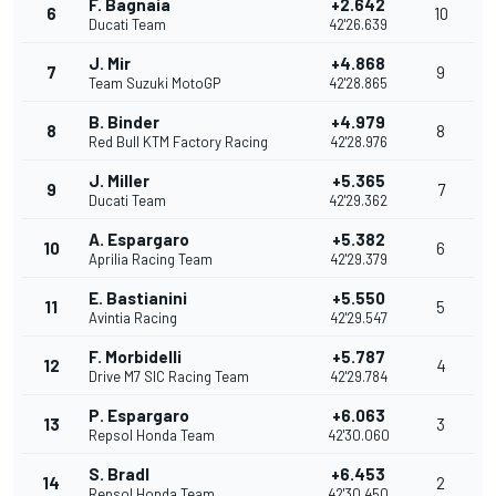
F. Bagnaia
+2.642
6
10
Ducati Team
42'26.639
J. Mir
+4.868
7
9
Team Suzuki MotoGP
42'28.865
B. Binder
+4.979
8
8
Red Bull KTM Factory Racing
42'28.976
J. Miller
+5.365
9
7
Ducati Team
42'29.362
A. Espargaro
+5.382
10
6
Aprilia Racing Team
42'29.379
E. Bastianini
+5.550
11
5
Avintia Racing
42'29.547
F. Morbidelli
+5.787
12
4
Drive M7 SIC Racing Team
42'29.784
P. Espargaro
+6.063
13
3
Repsol Honda Team
42'30.060
S. Bradl
+6.453
14
2
Repsol Honda Team
42'30.450