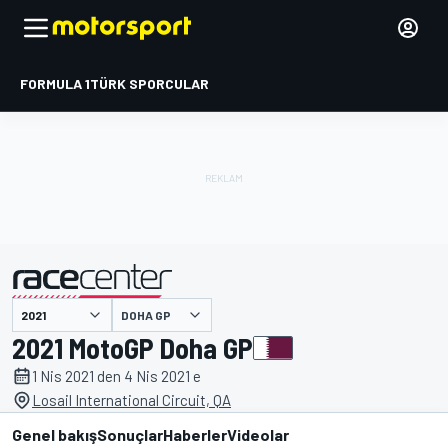
FORMULA 1
TÜRK SPORCULAR
DOHA GP
tarafından sunulmuştur
2021 MotoGP Doha GP
1 Nis 2021 den 4 Nis 2021 e
Losail International Circuit, QA
Genel bakış
Sonuçlar
Haberler
Videolar