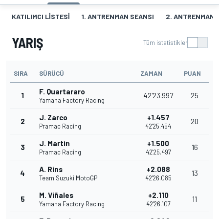
KATILIMCI LISTESI
1. ANTRENMAN SEANSI
2. ANTRENMAN 
YARIŞ
Tüm istatistikler
SIRA
SÜRÜCÜ
ZAMAN
PUAN
F. Quartararo
1
42'23.997
25
Yamaha Factory Racing
J. Zarco
+1.457
2
20
Pramac Racing
42'25.454
J. Martin
+1.500
3
16
Pramac Racing
42'25.497
A. Rins
+2.088
4
13
Team Suzuki MotoGP
42'26.085
M. Viñales
+2.110
5
11
Yamaha Factory Racing
42'26.107