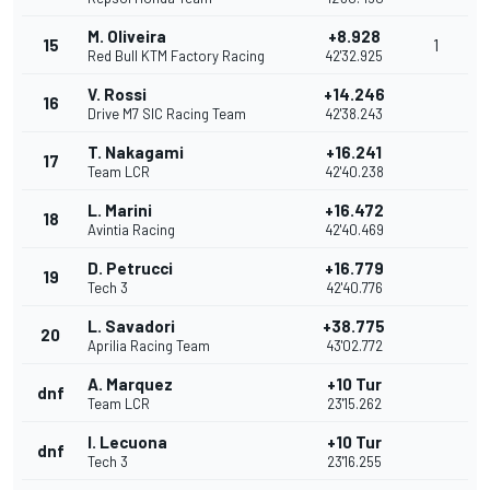
M. Oliveira
+8.928
15
1
Red Bull KTM Factory Racing
42'32.925
V. Rossi
+14.246
16
Drive M7 SIC Racing Team
42'38.243
T. Nakagami
+16.241
17
Team LCR
42'40.238
L. Marini
+16.472
18
Avintia Racing
42'40.469
D. Petrucci
+16.779
19
Tech 3
42'40.776
L. Savadori
+38.775
20
Aprilia Racing Team
43'02.772
A. Marquez
+10 Tur
dnf
Team LCR
23'15.262
I. Lecuona
+10 Tur
dnf
Tech 3
23'16.255