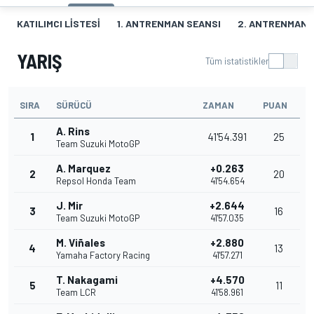
KATILIMCI LISTESI
1. ANTRENMAN SEANSI
2. ANTRENMAN 
YARIŞ
Tüm istatistikler
SIRA
SÜRÜCÜ
ZAMAN
PUAN
A. Rins
1
41'54.391
25
Team Suzuki MotoGP
A. Marquez
+0.263
2
20
Repsol Honda Team
41'54.654
J. Mir
+2.644
3
16
Team Suzuki MotoGP
41'57.035
M. Viñales
+2.880
4
13
Yamaha Factory Racing
41'57.271
T. Nakagami
+4.570
5
11
Team LCR
41'58.961