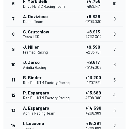
F. Morbidelli
+4.756
6
10
Drive M7 SIC Racing Team
41'59.147
A. Dovizioso
+8.639
7
9
Ducati Team
42'03.030
C. Crutchlow
+8.913
8
8
Team LCR
42'03.304
J. Miller
+9.390
9
7
Pramac Racing
42'03.781
J. Zarco
+9.617
10
6
Avintia Racing
42'04.008
B. Binder
+13.200
11
5
Red Bull KTM Factory Racing
42'07.591
P. Espargaro
+13.689
12
4
Red Bull KTM Factory Racing
42'08.080
A. Espargaro
+14.598
13
3
Aprilia Racing Team
42'08.989
I. Lecuona
+15.291
14
2
Tech 3
42'09.682