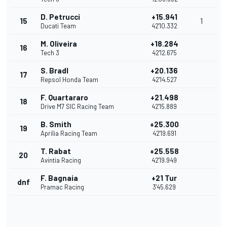
D. Petrucci
+15.941
15
1
Ducati Team
42'10.332
M. Oliveira
+18.284
16
Tech 3
42'12.675
S. Bradl
+20.136
17
Repsol Honda Team
42'14.527
F. Quartararo
+21.498
18
Drive M7 SIC Racing Team
42'15.889
B. Smith
+25.300
19
Aprilia Racing Team
42'19.691
T. Rabat
+25.558
20
Avintia Racing
42'19.949
F. Bagnaia
+21 Tur
dnf
Pramac Racing
3'45.629