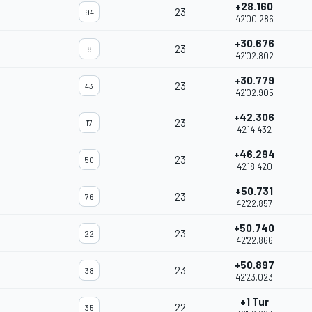
+28.160
23
94
42'00.286
+30.676
23
8
42'02.802
+30.779
23
43
42'02.905
+42.306
23
17
42'14.432
+46.294
23
50
42'18.420
+50.731
23
76
42'22.857
+50.740
23
22
42'22.866
+50.897
23
38
42'23.023
+1 Tur
22
35