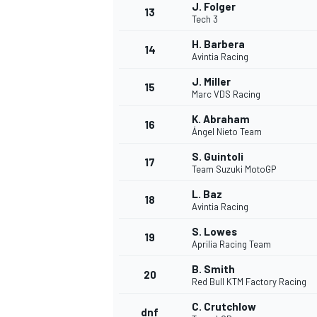
J. Folger
13
Tech 3
H. Barbera
14
Avintia Racing
TÜRK SPORCULAR
J. Miller
15
Marc VDS Racing
K. Abraham
16
Ángel Nieto Team
S. Guintoli
17
Team Suzuki MotoGP
L. Baz
18
Avintia Racing
S. Lowes
19
Aprilia Racing Team
B. Smith
20
Red Bull KTM Factory Racing
C. Crutchlow
dnf