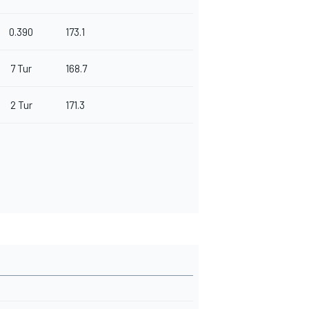
0.390
173.1
7 Tur
168.7
2 Tur
171.3