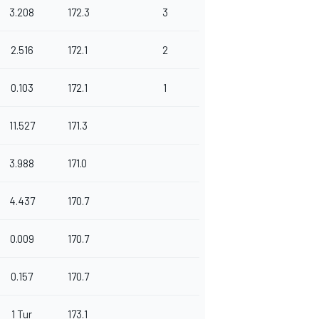
3.208
172.3
3
2.516
172.1
2
0.103
172.1
1
11.527
171.3
3.988
171.0
4.437
170.7
0.009
170.7
0.157
170.7
1 Tur
173.1