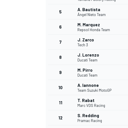
A. Bautista
5
Ángel Nieto Team
M. Marquez
6
Repsol Honda Team
J. Zarco
7
Tech 3
WRC
J. Lorenzo
8
Ducati Team
M. Pirro
9
Ducati Team
A. Iannone
10
Team Suzuki MotoGP
T. Rabat
11
Marc VDS Racing
S. Redding
12
Pramac Racing