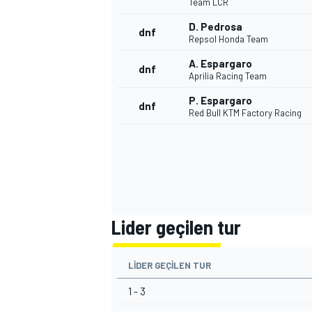
Team LCR
D. Pedrosa
dnf
Repsol Honda Team
A. Espargaro
dnf
Aprilia Racing Team
P. Espargaro
dnf
Red Bull KTM Factory Racing
Lider geçilen tur
LIDER GEÇILEN TUR
1 - 3