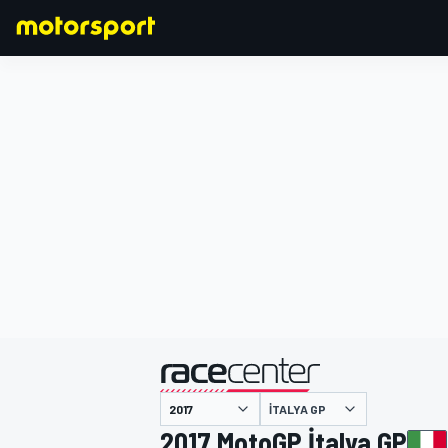
FORMULA 1
İTALYA GP
2017 MotoGP İtalya GP