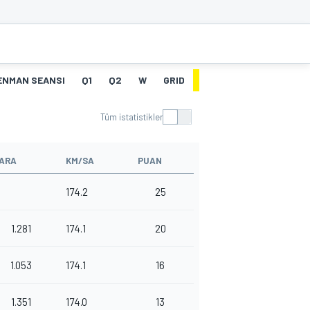
ENMAN SEANSI
Q1
Q2
W
GRID
YARIŞ
HT
Tüm istatistikler
ARA
KM/SA
PUAN
174.2
25
1.281
174.1
20
1.053
174.1
16
1.351
174.0
13