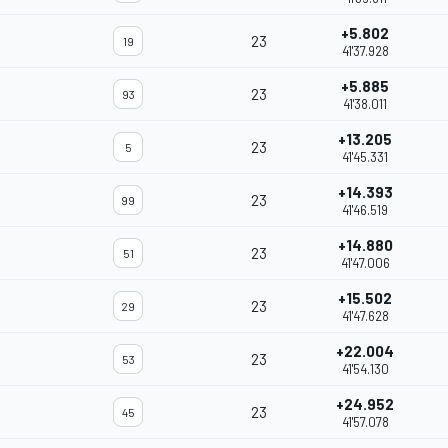
+5.802
23
19
41'37.928
+5.885
23
93
41'38.011
+13.205
23
5
41'45.331
+14.393
23
99
41'46.519
+14.880
23
51
41'47.006
+15.502
23
29
41'47.628
+22.004
23
53
41'54.130
+24.952
23
45
41'57.078