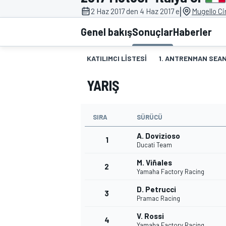
|
2 Haz 2017 den 4 Haz 2017 e
Mugello Cir
MOTOGP
Genel bakış
Sonuçlar
Haberler
KATILIMCI LISTESI
1. ANTRENMAN SEAN
YARIŞ
SIRA
SÜRÜCÜ
A. Dovizioso
1
Ducati Team
M. Viñales
2
WORLD SUPERBIKE
Yamaha Factory Racing
D. Petrucci
3
Pramac Racing
V. Rossi
4
Yamaha Factory Racing