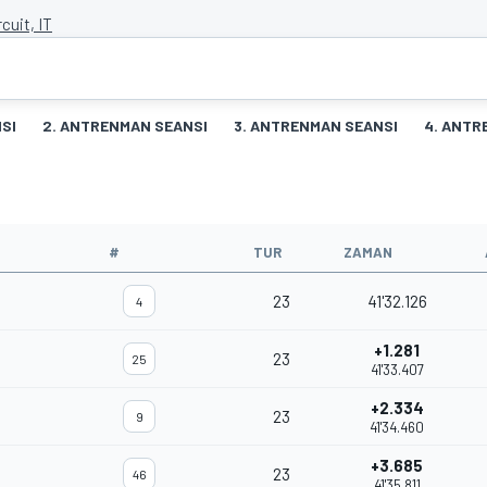
cuit, IT
SI
2. ANTRENMAN SEANSI
3. ANTRENMAN SEANSI
4. ANTR
#
TUR
ZAMAN
23
41'32.126
4
+1.281
23
25
41'33.407
+2.334
23
9
41'34.460
+3.685
23
46
41'35.811