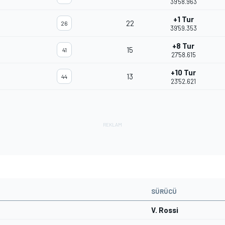
39'58.963
+1 Tur
22
26
39'59.353
+8 Tur
15
41
27'58.615
+10 Tur
13
44
23'52.621
SÜRÜCÜ
V. Rossi