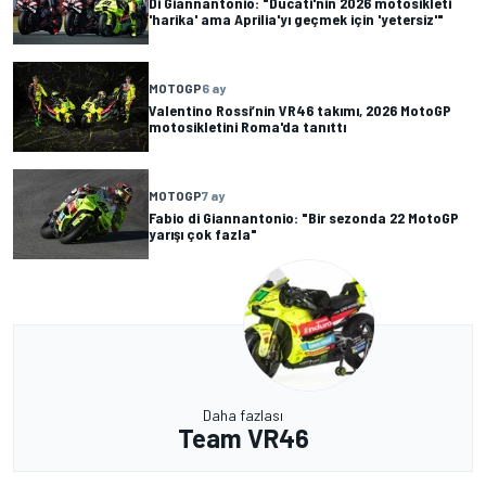
Di Giannantonio: "Ducati'nin 2026 motosikleti
'harika' ama Aprilia'yı geçmek için 'yetersiz'"
MOTOGP
6 ay
Valentino Rossi’nin VR46 takımı, 2026 MotoGP
motosikletini Roma'da tanıttı
MOTOGP
7 ay
Fabio di Giannantonio: "Bir sezonda 22 MotoGP
yarışı çok fazla"
Daha fazlası
Team VR46