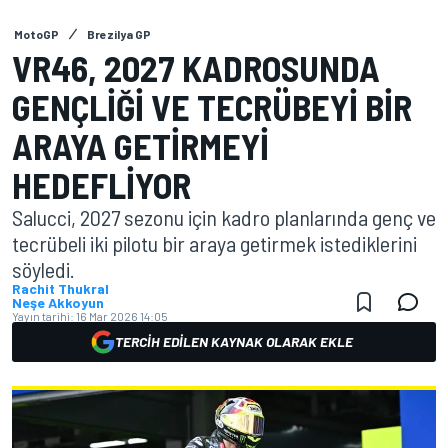
MotoGP
Brezilya GP
VR46, 2027 KADROSUNDA
GENÇLIĞI VE TECRÜBEYI BIR
ARAYA GETIRMEYI
HEDEFLIYOR
Salucci, 2027 sezonu için kadro planlarında genç ve
tecrübeli iki pilotu bir araya getirmek istediklerini
söyledi.
Rachit Thukral
Neşe Akkoyun
Yayın tarihi:
16 Mar 2026 14:05
TERCIH EDILEN KAYNAK OLARAK EKLE