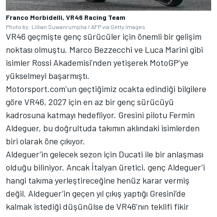
Franco Morbidelli, VR46 Racing Team
Photo by: Lillian Suwanrumpha / AFP via Getty Images
VR46 geçmişte genç sürücüler için önemli bir gelişim
noktası olmuştu.
Marco Bezzecchi
ve
Luca Marini
gibi
isimler Rossi Akademisi’nden yetişerek MotoGP’ye
yükselmeyi başarmıştı.
Motorsport.com’un geçtiğimiz ocakta edindiği bilgilere
göre VR46, 2027 için en az bir genç sürücüyü
kadrosuna katmayı hedefliyor. Gresini pilotu
Fermin
Aldeguer
, bu doğrultuda takımın aklındaki isimlerden
biri olarak öne çıkıyor.
Aldeguer’in gelecek sezon için Ducati ile bir anlaşması
olduğu biliniyor. Ancak İtalyan üretici, genç Aldeguer’i
hangi takıma yerleştireceğine henüz karar vermiş
değil. Aldeguer’in geçen yıl çıkış yaptığı Gresini’de
kalmak istediği düşünülse de VR46’nın teklifi fikir