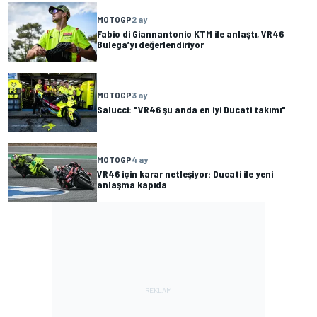
MOTOGP
2 ay
Fabio di Giannantonio KTM ile anlaştı, VR46
Bulega’yı değerlendiriyor
MOTOGP
3 ay
Salucci: "VR46 şu anda en iyi Ducati takımı"
MOTOGP
4 ay
VR46 için karar netleşiyor: Ducati ile yeni
anlaşma kapıda