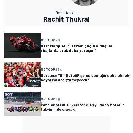
Daha fazlası
Rachit Thukral
MOTOGP
4 s
Marc Marquez: "Eskiden güçlü olduğum
virajlarda artık daha yavaşım"
MOTOGP
23 s
Marquez: "Bir MotoGP şampiyonluğu daha almak
hayatımı değiştirmeyecek"
MOTOGP
2 g
İmzalar atıldı: Silverstone, iki yıl daha MotoGP
takviminde olacak