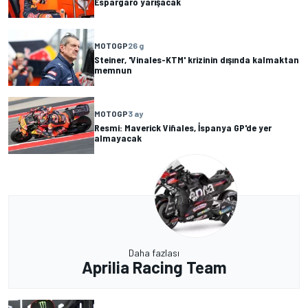
Espargaro yarışacak
MOTOGP
26 g
Steiner, 'Vinales-KTM' krizinin dışında kalmaktan
memnun
MOTOGP
3 ay
Resmi: Maverick Viñales, İspanya GP'de yer
almayacak
Daha fazlası
Aprilia Racing Team