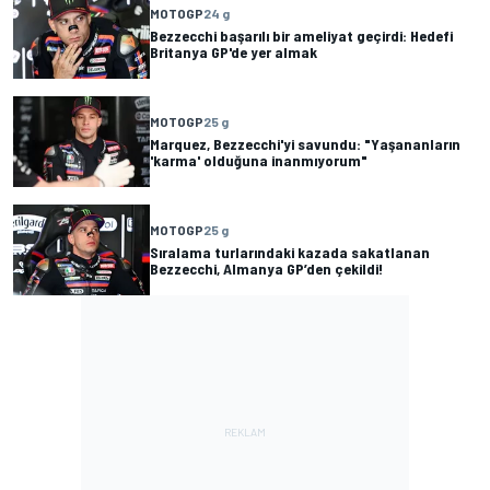
MOTOGP
24 g
Bezzecchi başarılı bir ameliyat geçirdi: Hedefi
Britanya GP'de yer almak
MOTOGP
25 g
Marquez, Bezzecchi'yi savundu: "Yaşananların
'karma' olduğuna inanmıyorum"
MOTOGP
25 g
Sıralama turlarındaki kazada sakatlanan
Bezzecchi, Almanya GP’den çekildi!