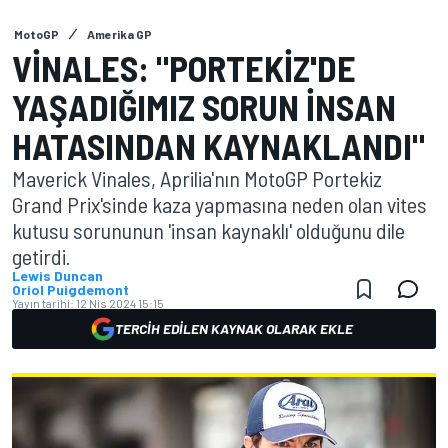
MotoGP
Amerika GP
VINALES: "PORTEKIZ'DE
YAŞADIĞIMIZ SORUN INSAN
HATASINDAN KAYNAKLANDI"
Maverick Vinales, Aprilia'nın MotoGP Portekiz
Grand Prix'sinde kaza yapmasına neden olan vites
kutusu sorununun 'insan kaynaklı' olduğunu dile
getirdi.
Lewis Duncan
Oriol Puigdemont
Yayın tarihi:
12 Nis 2024 15:15
TERCIH EDILEN KAYNAK OLARAK EKLE