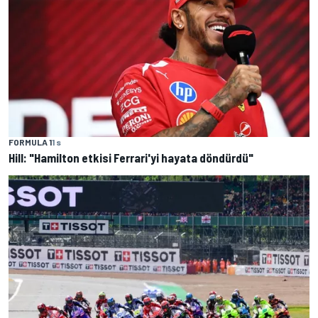
FORMULA 1
1 s
Hill: "Hamilton etkisi Ferrari'yi hayata döndürdü"