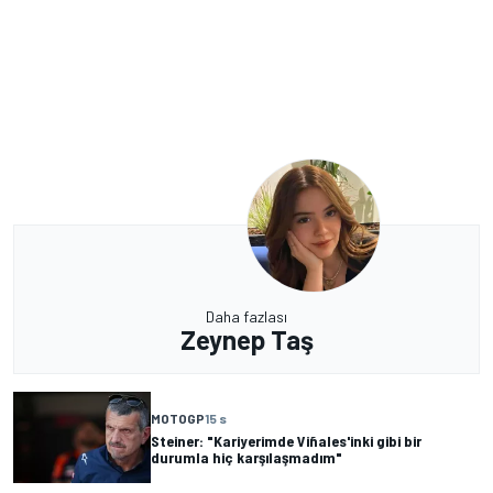
Daha fazlası
Zeynep Taş
MOTOGP
15 s
Steiner: "Kariyerimde Viñales'inki gibi bir
durumla hiç karşılaşmadım"