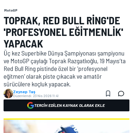
MotoGP
TOPRAK, RED BULL RING'DE
'PROFESYONEL EĞITMENLIK'
YAPACAK
Üç kez Superbike Dünya Şampiyonası şampiyonu
ve MotoGP çaylağı Toprak Razgatlıoğlu, 19 Mayıs’ta
Red Bull Ring pistinde özel bir 'profesyonel
eğitmen' olarak piste çıkacak ve amatör
sürücülere koçluk yapacak.
Zeynep Taş
Düzenlendi:
23 Nis 2026 11:41
TERCIH EDILEN KAYNAK OLARAK EKLE