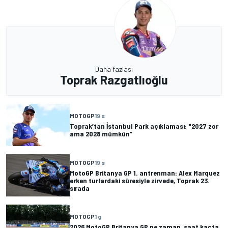
Daha fazlası
Toprak Razgatlıoğlu
MOTOGP
19 s
Toprak’tan İstanbul Park açıklaması: "2027 zor
ama 2028 mümkün”
MOTOGP
19 s
MotoGP Britanya GP 1. antrenman: Alex Marquez
erken turlardaki süresiyle zirvede, Toprak 23.
sırada
MOTOGP
1 g
2026 MotoGP Britanya GP ne zaman, saat kaçta,