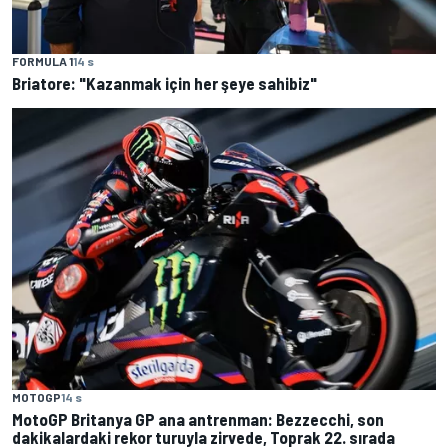
FORMULA 1
14 s
Briatore: "Kazanmak için her şeye sahibiz"
MOTOGP
14 s
MotoGP Britanya GP ana antrenman: Bezzecchi, son
dakikalardaki rekor turuyla zirvede, Toprak 22. sırada