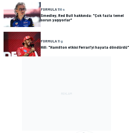
FORMULA 1
16 s
Smedley, Red Bull hakkında: "Çok fazla temel
sorun yaşıyorlar"
FORMULA 1
1 g
Hill: "Hamilton etkisi Ferrari'yi hayata döndürdü"