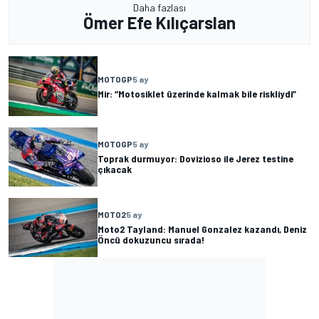
Daha fazlası
Ömer Efe Kılıçarslan
MOTOGP
5 ay
Mir: “Motosiklet üzerinde kalmak bile riskliydi”
MOTOGP
5 ay
Toprak durmuyor: Dovizioso ile Jerez testine
çıkacak
MOTO2
5 ay
Moto2 Tayland: Manuel Gonzalez kazandı, Deniz
Öncü dokuzuncu sırada!