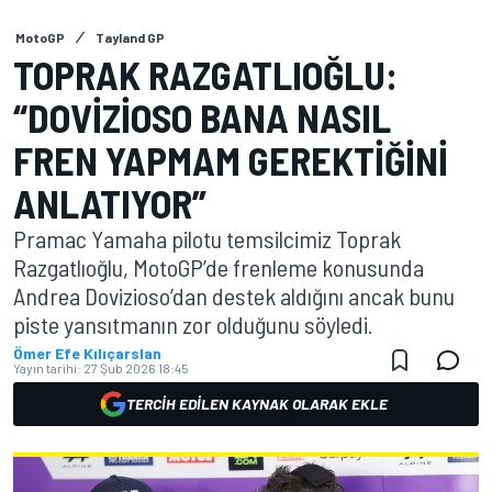
MotoGP
Tayland GP
TOPRAK RAZGATLIOĞLU:
“DOVIZIOSO BANA NASIL
FREN YAPMAM GEREKTIĞINI
ANLATIYOR”
Pramac Yamaha pilotu temsilcimiz Toprak
Razgatlıoğlu, MotoGP’de frenleme konusunda
Andrea Dovizioso’dan destek aldığını ancak bunu
piste yansıtmanın zor olduğunu söyledi.
Ömer Efe Kılıçarslan
Yayın tarihi:
27 Şub 2026 18:45
TERCIH EDILEN KAYNAK OLARAK EKLE