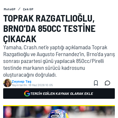
MotoGP
Çek GP
TOPRAK RAZGATLIOĞLU,
BRNO'DA 850CC TESTINE
ÇIKACAK
Yamaha, Crash.net'e yaptığı açıklamada Toprak
Razgatlıoğlu ve Augusto Fernandez'in, Brno'da yarış
sonrası pazartesi günü yapılacak 850cc/Pirelli
testinde markanın sürücü kadrosunu
oluşturacağını doğruladı.
Zeynep Taş
Yayın tarihi:
18 Haz 2026 10:05
TERCIH EDILEN KAYNAK OLARAK EKLE