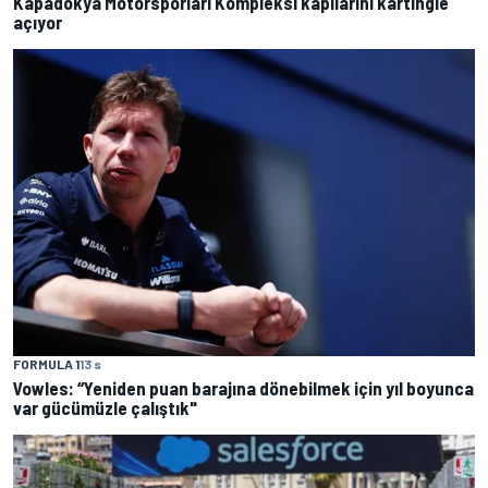
Kapadokya Motorsporları Kompleksi kapılarını kartingle
açıyor
FORMULA 1
13 s
Vowles: “Yeniden puan barajına dönebilmek için yıl boyunca
var gücümüzle çalıştık"