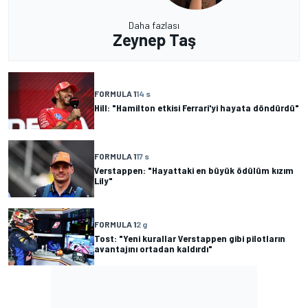
Daha fazlası
Zeynep Taş
FORMULA 1
14 s
Hill: "Hamilton etkisi Ferrari'yi hayata döndürdü"
FORMULA 1
17 s
Verstappen: "Hayattaki en büyük ödülüm kızım
Lily"
FORMULA 1
2 g
Tost: "Yeni kurallar Verstappen gibi pilotların
avantajını ortadan kaldırdı"