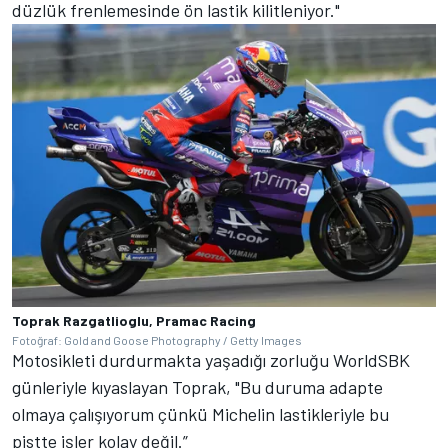
düzlük frenlemesinde ön lastik kilitleniyor."
Toprak Razgatlioglu, Pramac Racing
Fotoğraf: Gold and Goose Photography / Getty Images
Motosikleti durdurmakta yaşadığı zorluğu WorldSBK
günleriyle kıyaslayan Toprak, "Bu duruma adapte
olmaya çalışıyorum çünkü Michelin lastikleriyle bu
pistte işler kolay değil.”