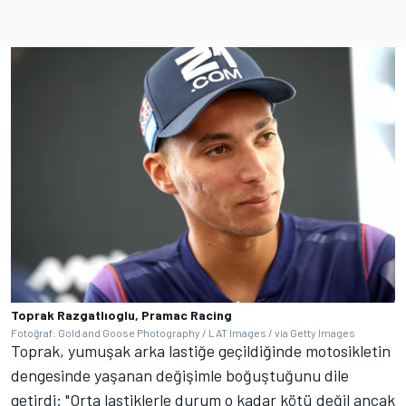
Toprak Razgatlıoglu, Pramac Racing
Fotoğraf: Gold and Goose Photography / LAT Images / via Getty Images
Toprak, yumuşak arka lastiğe geçildiğinde motosikletin
dengesinde yaşanan değişimle boğuştuğunu dile
getirdi: "Orta lastiklerle durum o kadar kötü değil ancak