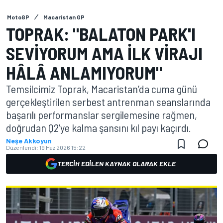
MotoGP
Macaristan GP
TOPRAK: "BALATON PARK'I
SEVIYORUM AMA ILK VIRAJI
HÂLÂ ANLAMIYORUM"
Temsilcimiz Toprak, Macaristan’da cuma günü
gerçekleştirilen serbest antrenman seanslarında
başarılı performanslar sergilemesine rağmen,
doğrudan Q2’ye kalma şansını kıl payı kaçırdı.
Neşe Akkoyun
Düzenlendi:
19 Haz 2026 15:22
TERCIH EDILEN KAYNAK OLARAK EKLE