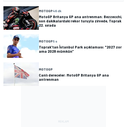
MOTOGP
46 dk
MotoGP Britanya GP ana antrenman: Bezzecchi,
son dakikalardaki rekor turuyla zirvede, Toprak
22. sırada
MOTOGP
5 s
Toprak’tan İstanbul Park açıklaması: "2027 zor
ama 2028 mümkün”
MOTOGP
Canlı dereceler: MotoGP Britanya GP ana
antrenman