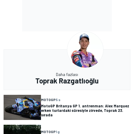
Daha fazlası
Toprak Razgatlıoğlu
MOTOGP
5 s
MotoGP Britanya GP 1. antrenman: Alex Marquez
erken turlardaki süresiyle zirvede, Toprak 23.
sırada
MOTOGP
1 g