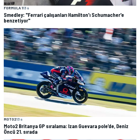
FORMULA 1
13 s
Smedley: "Ferrari çalışanları Hamilton'ı Schumacher'e
benzetiyor"
MOTO2
13 s
Moto2 Britanya GP sıralama: Izan Guevara pole’de, Deniz
Öncü 21. sırada