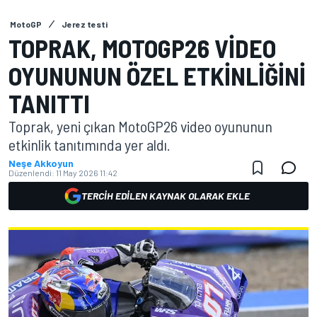
MotoGP
Jerez testi
TOPRAK, MOTOGP26 VIDEO
OYUNUNUN ÖZEL ETKINLIĞINI
TANITTI
Toprak, yeni çıkan MotoGP26 video oyununun
etkinlik tanıtımında yer aldı.
Neşe Akkoyun
Düzenlendi:
11 May 2026 11:42
TERCIH EDILEN KAYNAK OLARAK EKLE