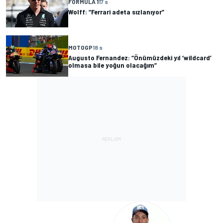
FORMULA 1
17 s
Wolff: “Ferrari adeta sızlanıyor”
MOTOGP
18 s
Augusto Fernandez: “Önümüzdeki yıl ‘wildcard’
olmasa bile yoğun olacağım”