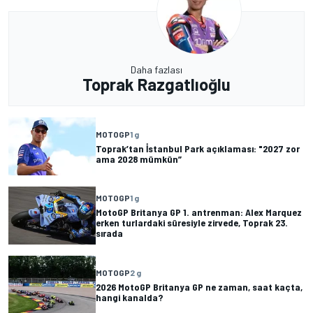
Daha fazlası
Toprak Razgatlıoğlu
MOTOGP
1 g
Toprak’tan İstanbul Park açıklaması: "2027 zor
ama 2028 mümkün”
MOTOGP
1 g
MotoGP Britanya GP 1. antrenman: Alex Marquez
erken turlardaki süresiyle zirvede, Toprak 23.
sırada
MOTOGP
2 g
2026 MotoGP Britanya GP ne zaman, saat kaçta,
hangi kanalda?