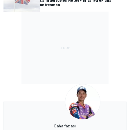
Canlı dereceler: MotoGP Britanya GP ana
antrenman
Daha fazlası