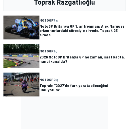
Toprak Razgatlıoğlu
MOTOGP
7 s
MotoGP Britanya GP 1. antrenman: Alex Marquez
erken turlardaki süresiyle zirvede, Toprak 23.
sırada
MOTOGP
1 g
2026 MotoGP Britanya GP ne zaman, saat kaçta,
hangi kanalda?
MOTOGP
2 g
Toprak: “2027’de fark yaratabileceğimi
umuyorum”