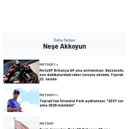
Daha fazlası
Neşe Akkoyun
MOTOGP
2 s
MotoGP Britanya GP ana antrenman: Bezzecchi,
son dakikalardaki rekor turuyla zirvede, Toprak
22. sırada
MOTOGP
6 s
Toprak’tan İstanbul Park açıklaması: "2027 zor
ama 2028 mümkün”
MOTOGP