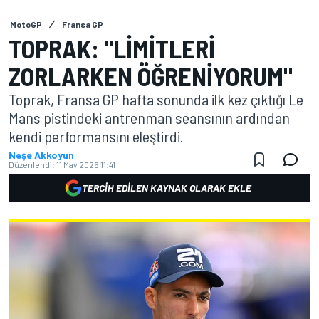
MotoGP
Fransa GP
TOPRAK: "LIMITLERI
ZORLARKEN ÖĞRENIYORUM"
Toprak, Fransa GP hafta sonunda ilk kez çıktığı Le
Mans pistindeki antrenman seansının ardından
kendi performansını eleştirdi.
Neşe Akkoyun
Düzenlendi:
11 May 2026 11:41
TERCIH EDILEN KAYNAK OLARAK EKLE