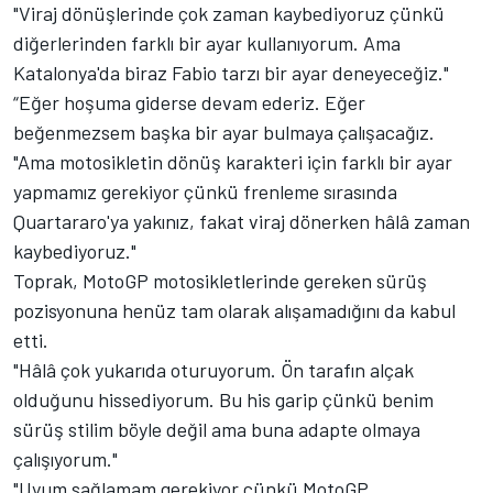
"Viraj dönüşlerinde çok zaman kaybediyoruz çünkü
diğerlerinden farklı bir ayar kullanıyorum. Ama
Katalonya'da biraz Fabio tarzı bir ayar deneyeceğiz."
“Eğer hoşuma giderse devam ederiz. Eğer
beğenmezsem başka bir ayar bulmaya çalışacağız.
"Ama motosikletin dönüş karakteri için farklı bir ayar
yapmamız gerekiyor çünkü frenleme sırasında
Quartararo'ya yakınız, fakat viraj dönerken hâlâ zaman
kaybediyoruz."
Toprak, MotoGP motosikletlerinde gereken sürüş
pozisyonuna henüz tam olarak alışamadığını da kabul
etti.
"Hâlâ çok yukarıda oturuyorum. Ön tarafın alçak
olduğunu hissediyorum. Bu his garip çünkü benim
sürüş stilim böyle değil ama buna adapte olmaya
çalışıyorum."
"Uyum sağlamam gerekiyor çünkü MotoGP