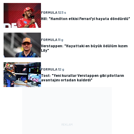
FORMULA 1
23 s
Hill: "Hamilton etkisi Ferrari'yi hayata döndürdü"
FORMULA 1
1 g
Verstappen: "Hayattaki en büyük ödülüm kızım
Lily"
FORMULA 1
2 g
Tost: "Yeni kurallar Verstappen gibi pilotların
avantajını ortadan kaldırdı"