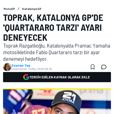
MotoGP
Katalonya GP
TOPRAK, KATALONYA GP'DE
'QUARTARARO TARZI' AYARI
DENEYECEK
Toprak Razgatlıoğlu, Katalonya'da Pramac Yamaha
motosikletinde Fabio Quartararo tarzı bir ayar
denemeyi hedefliyor.
Zeynep Taş
Düzenlendi:
14 May 2026 08:16
TERCIH EDILEN KAYNAK OLARAK EKLE