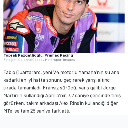
Toprak Razgatlioglu, Pramac Racing
Fotoğraf: Gold and Goose / Motorsport Images
Fabio Quartararo, yeni V4 motorlu Yamaha'nın şu ana
kadarki en iyi hafta sonunu geçirerek yarışı altıncı
sırada tamamladı. Fransız sürücü, yarış galibi Jorge
Martin'in kullandığı Aprilia'nın 7.7 saniye gerisinde finiş
görürken, takım arkadaşı Alex Rins'in kullandığı diğer
M1'e ise tam 25 saniye fark attı.