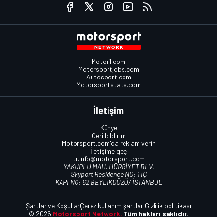
Motor1.com
Motorsportjobs.com
Autosport.com
Motorsportstats.com
İletişim
Künye
Geri bildirim
Motorsport.com'da reklam verin
İletişime geç
tr.info@motorsport.com
YAKUPLU MAH. HÜRRİYET BLV.
Skyport Residence NO: 1 İÇ
KAPI NO: 62 BEYLİKDÜZÜ/ İSTANBUL
Şartlar ve Koşullar
Çerez kullanım şartları
Gizlilik politikası
© 2026
Motorsport Network.
Tüm hakları saklıdır.