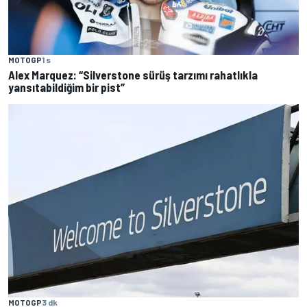
MOTOGP
1 s
Alex Marquez: “Silverstone sürüş tarzımı rahatlıkla
yansıtabildiğim bir pist”
MOTOGP
3 dk