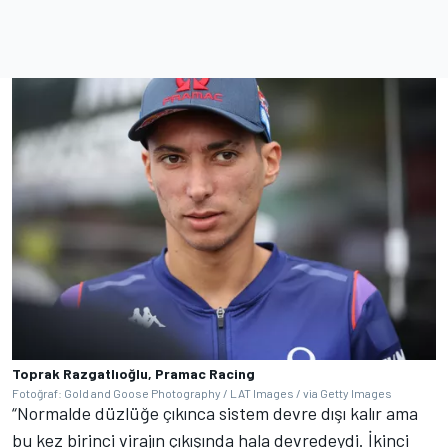
Toprak Razgatlıoğlu, Pramac Racing
Fotoğraf: Gold and Goose Photography / LAT Images / via Getty Images
“Normalde düzlüğe çıkınca sistem devre dışı kalır ama
bu kez birinci virajın çıkışında hala devredeydi. İkinci