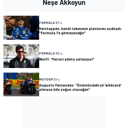
Neşe Akkoyun
FORMULA 1
17 s
Verstappen, kendi takımının planlarını açıkladı:
"Formula 1’e girmeyeceğiz"
FORMULA 1
19 s
Wolff: “Ferrari adeta sızlanıyor”
MOTOGP
20 s
Augusto Fernandez: “Önümüzdeki yıl ‘wildcard’
olmasa bile yoğun olacağım”