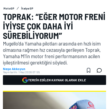
MotoGP
İtalya GP
TOPRAK: “EĞER MOTOR FRENI
IYIYSE ÇOK DAHA IYI
SÜREBILIYORUM”
Mugello'da Yamaha pilotları arasında en hızlı isim
olmasına rağmen hız cezasıyla gerileyen Toprak,
Yamaha M1'in motor freni performansının acilen
iyileştirilmesi gerektiğini söyledi.
Neşe Akkoyun
Yayın tarihi:
1 Haz 2026 07:55
TERCIH EDILEN KAYNAK OLARAK EKLE