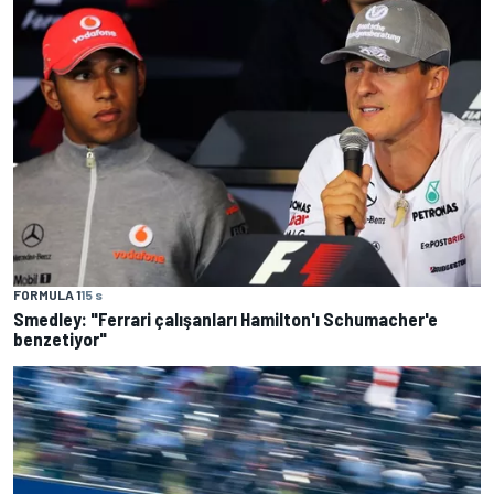
FORMULA 1
15 s
Smedley: "Ferrari çalışanları Hamilton'ı Schumacher'e
benzetiyor"