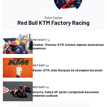
Daha fazlası
Red Bull KTM Factory Racing
MOTOGP
27 g
Steiner, 'Vinales-KTM' krizinin dışında kalmaktan
memnun
MOTOGP
1 ay
Resmi: KTM, Alex Marquez ile sözleşme imzaladı
MOTOGP
1 ay
Acosta, Çekya GP sprint yarışındaki kazasının
nedenini açıkladı