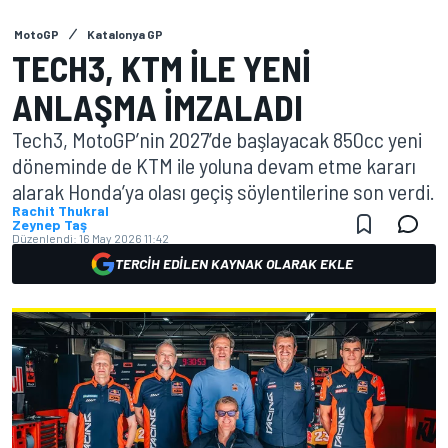
MotoGP
Katalonya GP
TECH3, KTM ILE YENI
ANLAŞMA IMZALADI
Tech3, MotoGP’nin 2027’de başlayacak 850cc yeni
döneminde de KTM ile yoluna devam etme kararı
alarak Honda’ya olası geçiş söylentilerine son verdi.
Rachit Thukral
Zeynep Taş
Düzenlendi:
16 May 2026 11:42
TERCIH EDILEN KAYNAK OLARAK EKLE