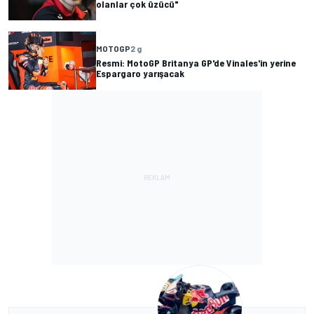
olanlar çok üzücü"
MOTOGP
2 g
Resmi: MotoGP Britanya GP'de Vinales'in yerine
Espargaro yarışacak