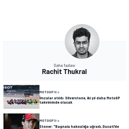
Daha fazlası
Rachit Thukral
MOTOGP
16 s
İmzalar atıldı: Silverstone, iki yıl daha MotoGP
takviminde olacak
MOTOGP
19 s
Stoner: "Bagnaia haksızlığa uğradı, Ducati'de