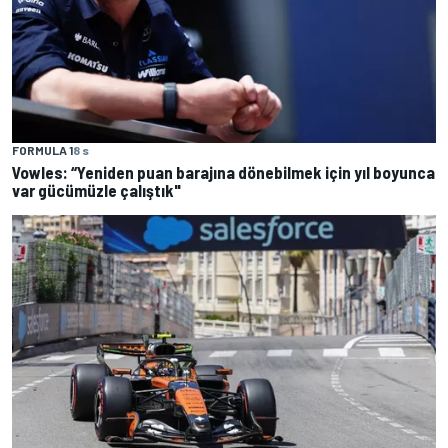
FORMULA 1
8 s
Vowles: “Yeniden puan barajına dönebilmek için yıl boyunca
var gücümüzle çalıştık"