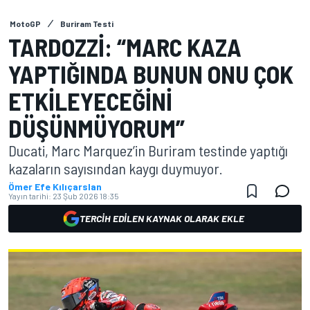
MotoGP
Buriram Testi
TARDOZZI: “MARC KAZA
YAPTIĞINDA BUNUN ONU ÇOK
ETKILEYECEĞINI
DÜŞÜNMÜYORUM”
Ducati, Marc Marquez’in Buriram testinde yaptığı
kazaların sayısından kaygı duymuyor.
Ömer Efe Kılıçarslan
Yayın tarihi:
23 Şub 2026 18:35
TERCIH EDILEN KAYNAK OLARAK EKLE