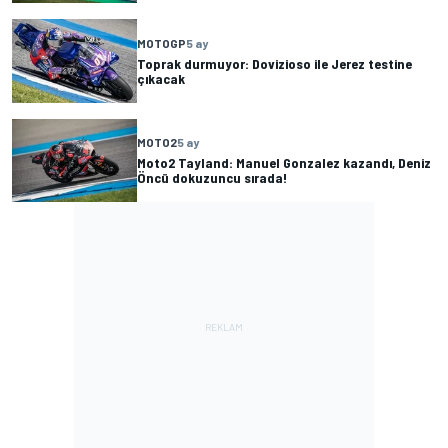
MOTOGP
5 ay
Toprak durmuyor: Dovizioso ile Jerez testine
çıkacak
MOTO2
5 ay
Moto2 Tayland: Manuel Gonzalez kazandı, Deniz
Öncü dokuzuncu sırada!