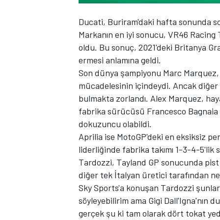
Ducati, Buriram'daki hafta sonunda son
Markanın en iyi sonucu, VR46 Racing T
oldu. Bu sonuç, 2021'deki Britanya Gr
TÜRK SPORCULAR
ermesi anlamına geldi.
Son dünya şampiyonu
Marc Marquez
mücadelesinin içindeydi. Ancak diğer
bulmakta zorlandı.
Alex Marquez
, hay
fabrika sürücüsü
Francesco Bagnaia
dokuzuncu olabildi.
Aprilia ise MotoGP'deki en eksiksiz pe
liderliğinde fabrika takımı 1-3-4-5'lik 
Tardozzi, Tayland GP sonucunda pist k
diğer tek İtalyan üretici tarafından ne
Sky Sports'a konuşan Tardozzi şunları 
söyleyebilirim ama Gigi Dall'Igna'nı
gerçek şu ki tam olarak dört tokat y