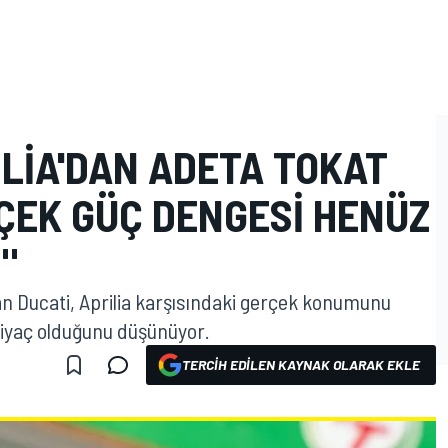
ILIA'DAN ADETA TOKAT
ÇEK GÜÇ DENGESI HENÜZ
"
dan Ducati, Aprilia karşısındaki gerçek konumunu
tiyaç olduğunu düşünüyor.
TERCIH EDILEN KAYNAK OLARAK EKLE