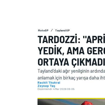
MOTOGP
MotoGP
Tayland GP
TARDOZZI: "APR
YEDIK, AMA GER
ORTAYA ÇIKMADI
Tayland'daki ağır yenilginin ardın
anlamak için birkaç yarışa daha ih
WORLD SUPERBIKE
Rachit Thukral
Zeynep Taş
Düzenlendi:
4 Mar 2026 09:05