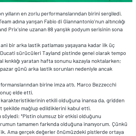
 yılların en zorlu performanslarından birini sergiledi.
eam adına yarışan Fabio di Giannantonio'nun altıncılığı
and Prix'sine uzanan 88 yarışlık podyum serisinin sona
, ani bir arka lastik patlaması yaşayana kadar ilk üç
 Ducati sürücüleri Tayland pistinde genel olarak tempo
al kırıklığı yaratan hafta sonunu kazayla noktalarken;
pazar günü arka lastik sorunları nedeniyle ancak
rformanslarından birine imza attı.
Marco Bezzecchi
sonuç elde etti.
arakteristiklerinin etkili olduğuna inansa da, gridden
t şekilde mağlup edildiklerini kabul etti.
söyledi: "Pistin olumsuz bir etkisi olduğunu
n durumun tamamen farkında olduğuna inanıyorum. Çünkü
edik. Ama gerçek değerler önümüzdeki pistlerde ortaya