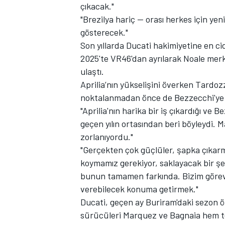
çıkacak."
"Brezilya hariç — orası herkes için ye
gösterecek."
Son yıllarda Ducati hakimiyetine en ci
2025'te VR46'dan ayrılarak Noale merke
ulaştı.
Aprilia’nın yükselişini överken Tardo
noktalanmadan önce de Bezzecchi'ye ka
"Aprilia'nın harika bir iş çıkardığı v
geçen yılın ortasından beri böyleydi.
zorlanıyordu."
"Gerçekten çok güçlüler, şapka çıka
koymamız gerekiyor, saklayacak bir şey
bunun tamamen farkında. Bizim görev
verebilecek konuma getirmek."
Ducati, geçen ay Buriram'daki sezon ön
sürücüleri Marquez ve Bagnaia hem 