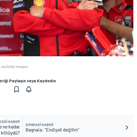
 via Getty Images
eriği Paylaşın veya Kaydedin
CEKI HABER
SONRAKI HABER
e ne kadar
Bagnaia: “Endişeli değilim”
kötüydü?