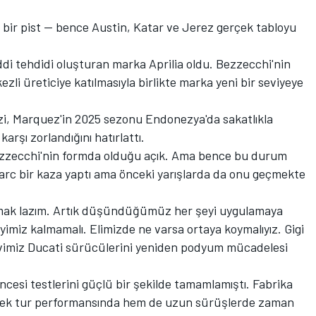
ni bir pist — bence Austin, Katar ve Jerez gerçek tabloyu
ddi tehdidi oluşturan marka Aprilia oldu. Bezzecchi'nin
zli üreticiye katılmasıyla birlikte marka yeni bir seviyeye
zzi, Marquez'in 2025 sezonu Endonezya'da sakatlıkla
rşı zorlandığını hatırlattı.
e Bezzecchi'nin formda olduğu açık. Ama bence bu durum
 Marc bir kaza yaptı ama önceki yarışlarda da onu geçmekte
rmak lazım. Artık düşündüğümüz her şeyi uygulamaya
imiz kalmamalı. Elimizde ne varsa ortaya koymalıyız. Gigi
imiz Ducati sürücülerini yeniden podyum mücadelesi
cesi testlerini güçlü bir şekilde tamamlamıştı. Fabrika
tek tur performansında hem de uzun sürüşlerde zaman