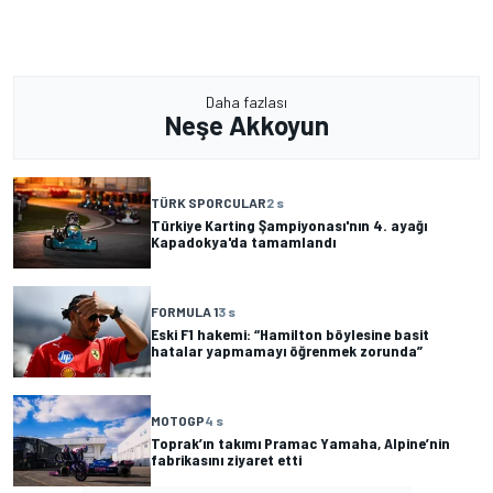
Daha fazlası
Neşe Akkoyun
TÜRK SPORCULAR
2 s
Türkiye Karting Şampiyonası'nın 4. ayağı
Kapadokya'da tamamlandı
FORMULA 1
3 s
Eski F1 hakemi: “Hamilton böylesine basit
hatalar yapmamayı öğrenmek zorunda”
MOTOGP
4 s
Toprak’ın takımı Pramac Yamaha, Alpine’nin
fabrikasını ziyaret etti