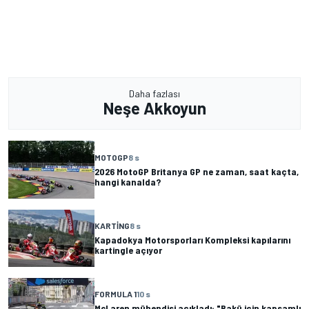
Daha fazlası
Neşe Akkoyun
MOTOGP
8 s
2026 MotoGP Britanya GP ne zaman, saat kaçta,
hangi kanalda?
KARTING
8 s
Kapadokya Motorsporları Kompleksi kapılarını
kartingle açıyor
FORMULA 1
10 s
McLaren mühendisi açıkladı: "Bakü için kapsamlı