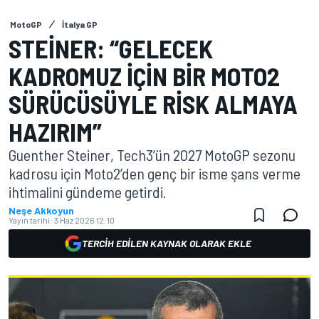
MotoGP
İtalya GP
STEINER: “GELECEK
KADROMUZ IÇIN BIR MOTO2
SÜRÜCÜSÜYLE RISK ALMAYA
HAZIRIM”
Guenther Steiner, Tech3’ün 2027 MotoGP sezonu
kadrosu için Moto2’den genç bir isme şans verme
ihtimalini gündeme getirdi.
Neşe Akkoyun
Yayın tarihi:
3 Haz 2026 12:10
TERCIH EDILEN KAYNAK OLARAK EKLE