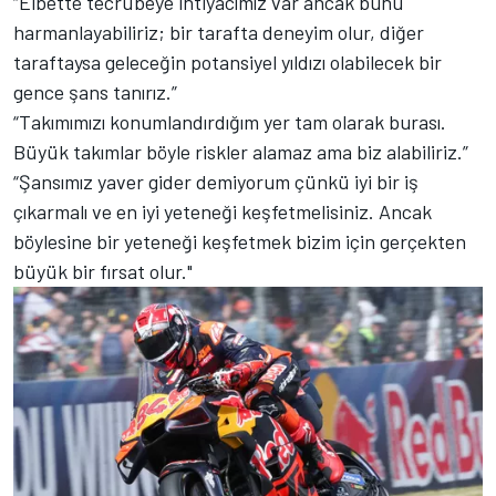
“Elbette tecrübeye ihtiyacımız var ancak bunu
harmanlayabiliriz; bir tarafta deneyim olur, diğer
taraftaysa geleceğin potansiyel yıldızı olabilecek bir
gence şans tanırız.”
“Takımımızı konumlandırdığım yer tam olarak burası.
Büyük takımlar böyle riskler alamaz ama biz alabiliriz.”
“Şansımız yaver gider demiyorum çünkü iyi bir iş
çıkarmalı ve en iyi yeteneği keşfetmelisiniz. Ancak
böylesine bir yeteneği keşfetmek bizim için gerçekten
büyük bir fırsat olur."