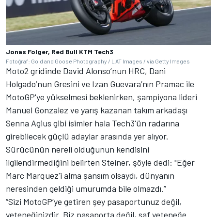
Jonas Folger, Red Bull KTM Tech3
Fotoğraf: Gold and Goose Photography / LAT Images / via Getty Images
Moto2 gridinde David Alonso’nun HRC, Dani
Holgado’nun Gresini ve Izan Guevara’nın Pramac ile
MotoGP'ye yükselmesi beklenirken, şampiyona lideri
Manuel Gonzalez ve yarış kazanan takım arkadaşı
Senna Agius gibi isimler hala Tech3'ün radarına
girebilecek güçlü adaylar arasında yer alıyor.
Sürücünün nereli olduğunun kendisini
ilgilendirmediğini belirten Steiner, şöyle dedi: "Eğer
Marc Marquez'i alma şansım olsaydı, dünyanın
neresinden geldiği umurumda bile olmazdı.”
“Sizi MotoGP’ye getiren şey pasaportunuz değil,
yeteneğinizdir. Biz pasaporta değil, saf yeteneğe