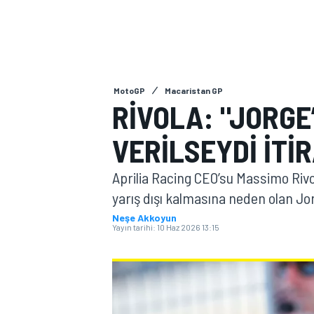
MOTOGP
MotoGP
Macaristan GP
RIVOLA: "JORGE
VERILSEYDI ITI
Aprilia Racing CEO’su Massimo Rivo
yarış dışı kalmasına neden olan Jor
Neşe Akkoyun
Yayın tarihi:
10 Haz 2026 13:15
WORLD SUPERBIKE