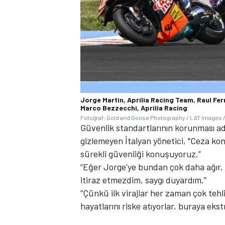
Jorge Martin, Aprilia Racing Team, Raul Fe
Marco Bezzecchi, Aprilia Racing
Fotoğraf: Gold and Goose Photography / LAT Images /
Güvenlik standartlarının korunması ad
gizlemeyen İtalyan yönetici, "Ceza k
sürekli güvenliği konuşuyoruz.”
“Eğer Jorge’ye bundan çok daha ağır, ç
itiraz etmezdim, saygı duyardım.”
“Çünkü ilk virajlar her zaman çok tehl
hayatlarını riske atıyorlar, buraya eks