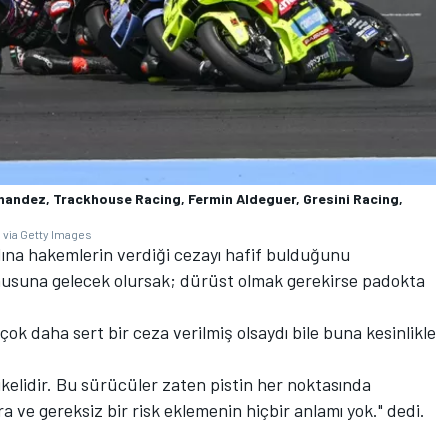
rnandez, Trackhouse Racing, Fermin Aldeguer, Gresini Racing,
 via Getty Images
ına hakemlerin verdiği cezayı hafif bulduğunu
onusuna gelecek olursak; dürüst olmak gerekirse padokta
ok daha sert bir ceza verilmiş olsaydı bile buna kesinlikle
ikelidir. Bu sürücüler zaten pistin her noktasında
tra ve gereksiz bir risk eklemenin hiçbir anlamı yok." dedi.