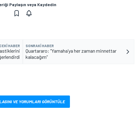
eriği Paylaşın veya Kaydedin
CEKI HABER
SONRAKI HABER
stiklerini
Quartararo: “Yamaha’ya her zaman minnettar
erlendirdi
kalacağım”
LASINI VE YORUMLARI GÖRÜNTÜLE