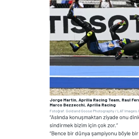
Jorge Martin, Aprilia Racing Team, Raul Fe
Marco Bezzecchi, Aprilia Racing
Fotoğraf: Gold and Goose Photography / LAT Images /
“Aslında konuşmaktan ziyade onu dinl
sindirmek bizim için çok zor.”
“Bence bir dünya şampiyonu böyle bir 