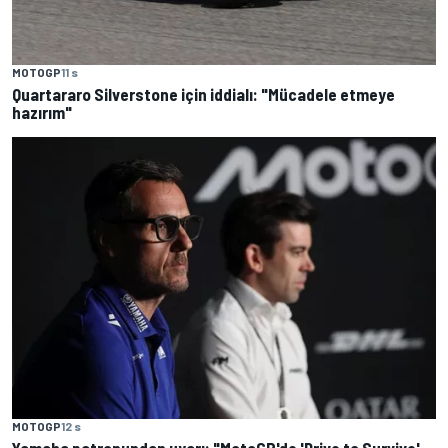
MOTOGP
11 s
Quartararo Silverstone için iddialı: "Mücadele etmeye
hazırım"
MOTOGP
12 s