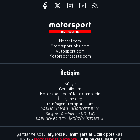
Motor1.com
Motorsportjobs.com
Autosport.com
Motorsportstats.com
İletişim
Künye
Geri bildirim
Motorsport.com'da reklam verin
İletişime geç
tr.info@motorsport.com
YAKUPLU MAH. HÜRRİYET BLV.
Skyport Residence NO: 1 İÇ
KAPI NO: 62 BEYLİKDÜZÜ/ İSTANBUL
Şartlar ve Koşullar
Çerez kullanım şartları
Gizlilik politikası
© 2026
Motorsport Network.
Tüm hakları saklıdır.