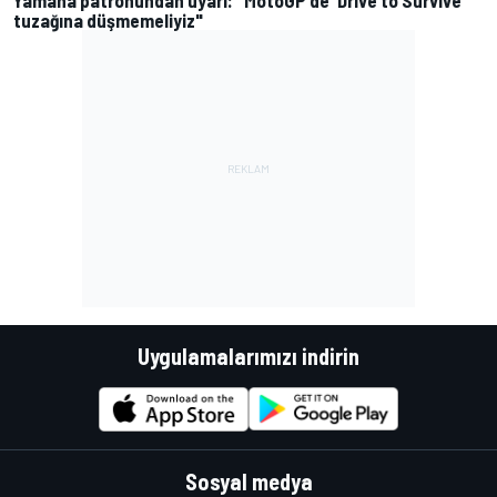
Yamaha patronundan uyarı: "MotoGP'de 'Drive to Survive'
tuzağına düşmemeliyiz"
Uygulamalarımızı indirin
Sosyal medya