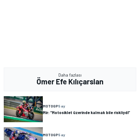
Daha fazlası
Ömer Efe Kılıçarslan
MOTOGP
5 ay
Mir: “Motosiklet üzerinde kalmak bile riskliydi”
MOTOGP
5 ay