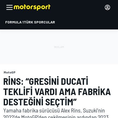
FORMULA 1
TÜRK SPORCULAR
MotoGP
RINS: “GRESINI DUCATI
TEKLIFI VARDI AMA FABRIKA
DESTEĞINI SEÇTIM”
Yamaha fabrika sürücüsü Alex Rins, Suzuki’nin
2022’de MotoGP’den çekilmesinin ardından 2023