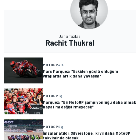
Daha fazlası
Rachit Thukral
MOTOGP
4 s
Marc Marquez: "Eskiden güçlü olduğum
virajlarda artık daha yavaşım"
MOTOGP
1 g
Marquez: "Bir MotoGP şampiyonluğu daha almak
hayatımı değiştirmeyecek"
MOTOGP
2 g
İmzalar atıldı: Silverstone, iki yıl daha MotoGP
takviminde olacak