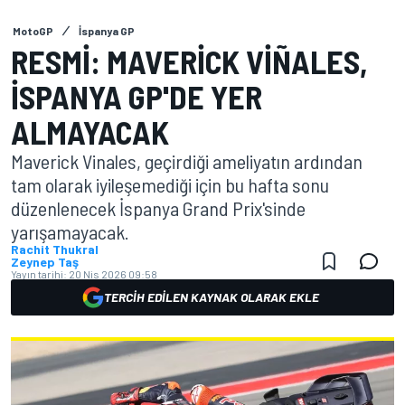
MotoGP
İspanya GP
RESMI: MAVERICK VIÑALES,
İSPANYA GP'DE YER
ALMAYACAK
Maverick Vinales, geçirdiği ameliyatın ardından
tam olarak iyileşemediği için bu hafta sonu
düzenlenecek İspanya Grand Prix'sinde
yarışamayacak.
Rachit Thukral
Zeynep Taş
Yayın tarihi:
20 Nis 2026 09:58
TERCIH EDILEN KAYNAK OLARAK EKLE