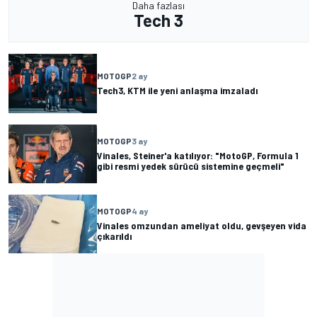
Daha fazlası
Tech 3
MOTOGP
2 ay
Tech3, KTM ile yeni anlaşma imzaladı
MOTOGP
3 ay
Vinales, Steiner'a katılıyor: "MotoGP, Formula 1
gibi resmi yedek sürücü sistemine geçmeli"
MOTOGP
4 ay
Vinales omzundan ameliyat oldu, gevşeyen vida
çıkarıldı