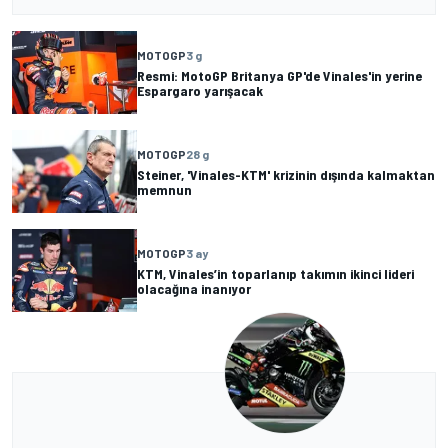
MOTOGP
3 g
Resmi: MotoGP Britanya GP'de Vinales'in yerine
Espargaro yarışacak
MOTOGP
28 g
Steiner, 'Vinales-KTM' krizinin dışında kalmaktan
memnun
MOTOGP
3 ay
KTM, Vinales’in toparlanıp takımın ikinci lideri
olacağına inanıyor