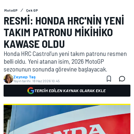
MotoGP
Çek GP
RESMI: HONDA HRC'NIN YENI
TAKIM PATRONU MIKIHIKO
KAWASE OLDU
Honda HRC Castrol’un yeni takım patronu resmen
belli oldu. Yeni atanan isim, 2026 MotoGP
sezonunun sonunda görevine başlayacak.
Zeynep Taş
Yayın tarihi:
18 Haz 2026 10:45
TERCIH EDILEN KAYNAK OLARAK EKLE