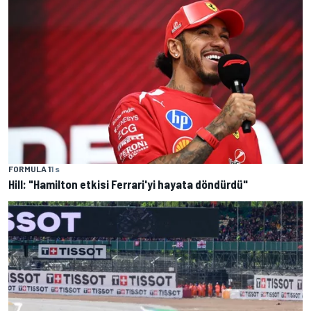
FORMULA 1
1 s
Hill: "Hamilton etkisi Ferrari'yi hayata döndürdü"