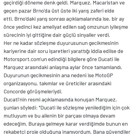
geçirdiği döneme denk geldi. Marquez, Macaristan ve
geçen pazar Brno'da üst üste iki yarış zaferi elde
etti. Brno'daki yarış sonrası açıklamalarında ise, bir ay
önce yedinci kez ameliyat edilen sağ omzunun iyileşme
sürecinin iyi gittiğine dair güçlü sinyaller verdi.
Her ne kadar sözleşme duyurusunun gecikmesinin
kariyerine dair soru işaretleri yarattığı iddia edilse de
Motorsport.com'un edindiği bilgilere göre Ducati ile
Marquez arasındaki anlaşma aylar önce tamamlandı.
Duyurunun gecikmesinin ana nedeni ise MotoGP
organizasyonu, takımlar ve üreticiler arasındaki
Concorde görüşmeleriydi.
Ducati'nin resmi açıklamasında konuşan Marquez,
şunları söyledi: "Ducati ile sözleşme yenilediğim için çok
mutluyum ve bu ailenin bir parçası olmaya devam
edeceğim. Buraya gelmeye karar verdiğimde bunun en
rekabetçi proje olduğuna inanıyordum. Bana güvendiler