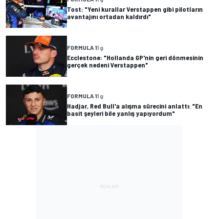
Tost: "Yeni kurallar Verstappen gibi pilotların
avantajını ortadan kaldırdı"
FORMULA 1
1 g
Ecclestone: "Hollanda GP'nin geri dönmesinin
gerçek nedeni Verstappen"
FORMULA 1
1 g
Hadjar, Red Bull'a alışma sürecini anlattı: "En
basit şeyleri bile yanlış yapıyordum"