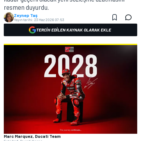
resmen duyurdu.
Zeynep Taş
Yayın tarihi:
23 Haz 2026 07:53
TERCIH EDILEN KAYNAK OLARAK EKLE
Marc Marquez, Ducati Team