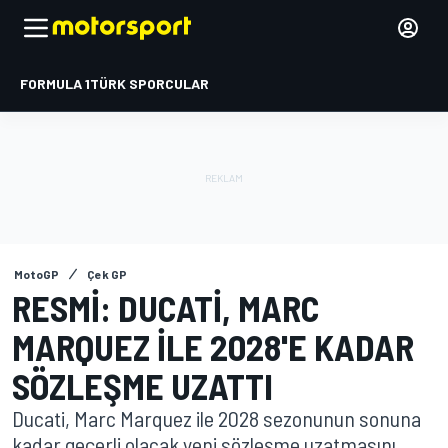
FORMULA 1
TÜRK SPORCULAR
MotoGP
Çek GP
RESMI: DUCATI, MARC
MARQUEZ ILE 2028'E KADAR
SÖZLEŞME UZATTI
Ducati, Marc Marquez ile 2028 sezonunun sonuna
kadar geçerli olacak yeni sözleşme uzatmasını