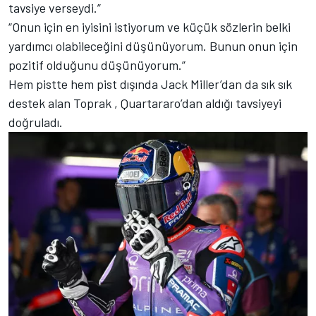
tavsiye verseydi.”
“Onun için en iyisini istiyorum ve küçük sözlerin belki
yardımcı olabileceğini düşünüyorum. Bunun onun için
pozitif olduğunu düşünüyorum.”
Hem pistte hem pist dışında Jack Miller’dan da sık sık
destek alan Toprak , Quartararo’dan aldığı tavsiyeyi
doğruladı.