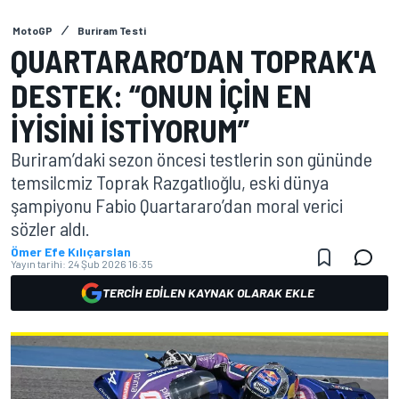
MotoGP
Buriram Testi
QUARTARARO’DAN TOPRAK'A
DESTEK: “ONUN IÇIN EN
IYISINI ISTIYORUM”
Buriram’daki sezon öncesi testlerin son gününde
temsilcmiz Toprak Razgatlıoğlu, eski dünya
şampiyonu Fabio Quartararo’dan moral verici
sözler aldı.
Ömer Efe Kılıçarslan
Yayın tarihi:
24 Şub 2026 16:35
TERCIH EDILEN KAYNAK OLARAK EKLE