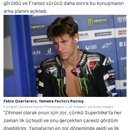
görüldü ve Fransız sürücü daha sonra bu konuşmanın
arka planını açıkladı.
Fabio Quartararo, Yamaha Factory Racing
Fotoğraf: Gold and Goose Photography / LAT Images / via Getty Images
“Zihinsel olarak onun için zor, çünkü Superbike’ta her
zaman ilk üçteydi ve onu gerçekten çaresiz gördüm
diyebilirim. Yamaha’nın en zor döneminde geldi ve ilk