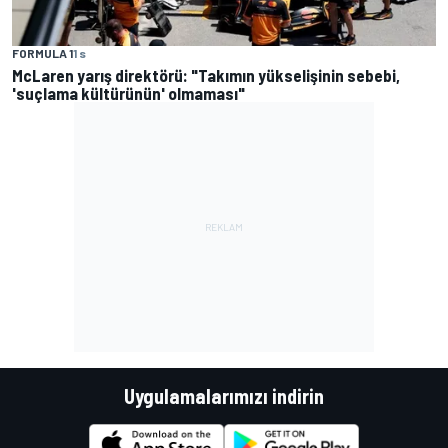
FORMULA 1
1 s
McLaren yarış direktörü: "Takımın yükselişinin sebebi,
'suçlama kültürünün' olmaması"
Uygulamalarımızı indirin