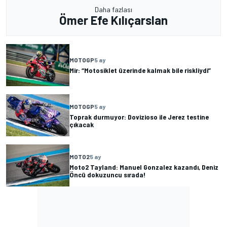
Daha fazlası
Ömer Efe Kılıçarslan
MOTOGP
5 ay
Mir: “Motosiklet üzerinde kalmak bile riskliydi”
MOTOGP
5 ay
Toprak durmuyor: Dovizioso ile Jerez testine
çıkacak
MOTO2
5 ay
Moto2 Tayland: Manuel Gonzalez kazandı, Deniz
Öncü dokuzuncu sırada!