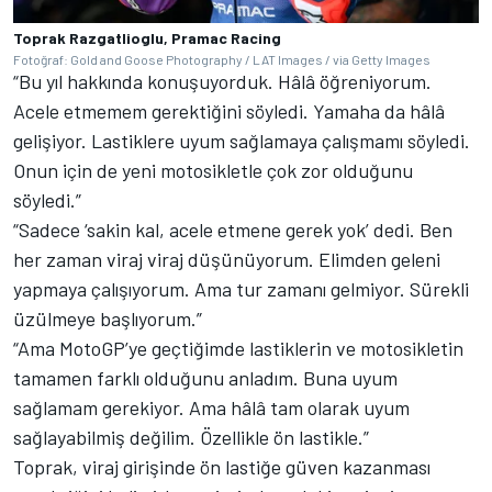
Toprak Razgatlioglu, Pramac Racing
Fotoğraf: Gold and Goose Photography / LAT Images / via Getty Images
“Bu yıl hakkında konuşuyorduk. Hâlâ öğreniyorum.
Acele etmemem gerektiğini söyledi. Yamaha da hâlâ
gelişiyor. Lastiklere uyum sağlamaya çalışmamı söyledi.
Onun için de yeni motosikletle çok zor olduğunu
söyledi.”
“Sadece ‘sakin kal, acele etmene gerek yok’ dedi. Ben
her zaman viraj viraj düşünüyorum. Elimden geleni
yapmaya çalışıyorum. Ama tur zamanı gelmiyor. Sürekli
üzülmeye başlıyorum.”
“Ama MotoGP’ye geçtiğimde lastiklerin ve motosikletin
tamamen farklı olduğunu anladım. Buna uyum
sağlamam gerekiyor. Ama hâlâ tam olarak uyum
sağlayabilmiş değilim. Özellikle ön lastikle.”
Toprak, viraj girişinde ön lastiğe güven kazanması