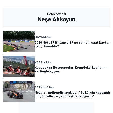
Daha fazlası
Neşe Akkoyun
MOTOGP
2 s
2026 MotoGP Britanya GP ne zaman, saat kaçta,
hangi kanalda?
KARTING
2 s
Kapadokya Motorsporları Kompleksi kapılarını
kartingle açıyor
FORMULA 1
4 s
McLaren mühendisi açıkladı: "Bakü için kapsamlı
bir güncelleme getirmeyi hedefliyoruz"