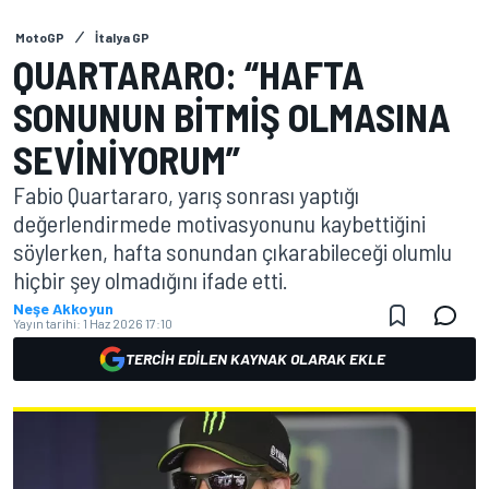
MotoGP
İtalya GP
QUARTARARO: “HAFTA
SONUNUN BITMIŞ OLMASINA
SEVINIYORUM”
Fabio Quartararo, yarış sonrası yaptığı
değerlendirmede motivasyonunu kaybettiğini
söylerken, hafta sonundan çıkarabileceği olumlu
hiçbir şey olmadığını ifade etti.
Neşe Akkoyun
Yayın tarihi:
1 Haz 2026 17:10
TERCIH EDILEN KAYNAK OLARAK EKLE