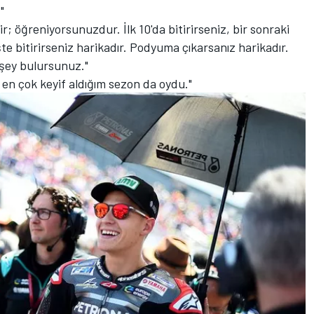
"
; öğreniyorsunuzdur. İlk 10'da bitirirseniz, bir sonraki
eşte bitirirseniz harikadır. Podyuma çıkarsanız harikadır.
 şey bulursunuz."
e en çok keyif aldığım sezon da oydu."