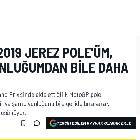
019 JEREZ POLE'ÜM,
NLUĞUMDAN BILE DAHA
d Prix'sinde elde ettiği ilk MotoGP pole
ünya şampiyonluğunu bile geride bırakarak
 düşünüyor.
TERCIH EDILEN KAYNAK OLARAK EKLE