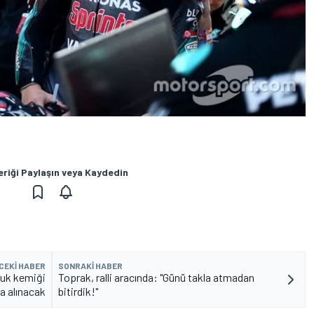
eriği Paylaşın veya Kaydedin
CEKI HABER
SONRAKI HABER
luk kemiği
Toprak, ralli aracında: "Günü takla atmadan
ta alınacak
bitirdik!"