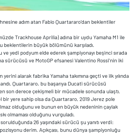
nesine adım atan Fabio Quartararo'dan beklentiler
üzde Trackhouse Aprilia) adına bir uydu Yamaha M1 ile
u beklentilerin büyük bölümünü karşıladı.
nu ve yedi podyum elde ederek şampiyonayı beşinci sırada
a sürücüsü ve MotoGP efsanesi Valentino Rossi'nin iki
 yerini alarak fabrika Yamaha takımına geçti ve ilk yılında
ndı. Quartararo, bu başarıya Ducati sürücüsü
en son derece çekişmeli bir mücadele sonunda ulaştı.
l bir yere sahip olsa da Quartararo, 2019 Jerez pole
ulmaz olduğunu ve bunun en büyük nedeninin çaylak
skı olmaması olduğunu vurguladı.
ı sorulduğunda 26 yaşındaki sürücü şu yanıtı verdi:
le pozisyonu derim. Açıkçası, bunu dünya şampiyonluğu