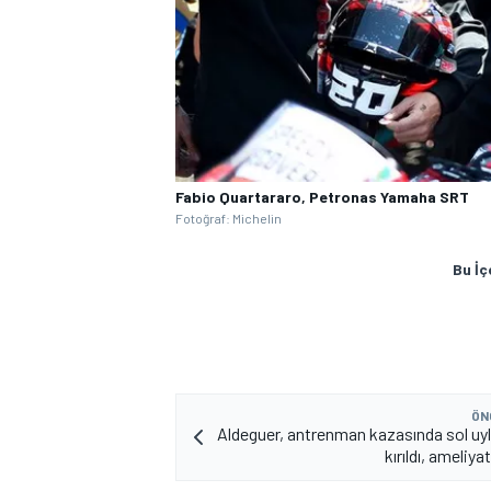
Fabio Quartararo, Petronas Yamaha SRT
Fotoğraf: Michelin
MOTOSİKLET
Bu İç
ÖN
Aldeguer, antrenman kazasında sol uy
kırıldı, ameliya