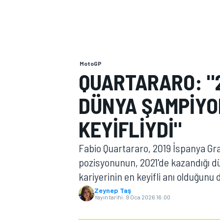
MOTOGP
MotoGP
QUARTARARO: "2
DÜNYA ŞAMPIYO
KEYIFLIYDI"
Fabio Quartararo, 2019 İspanya Gran
pozisyonunun, 2021'de kazandığı d
WORLD SUPERBIKE
kariyerinin en keyifli anı olduğunu
Zeynep Taş
Yayın tarihi:
9 Oca 2026 16:00