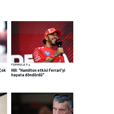
FORMULA 1
1 g
"Çok
Hill: "Hamilton etkisi Ferrari'yi
hayata döndürdü"