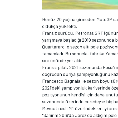
Henüz 20 yaşına girmeden MotoGP sah
oldukça yüksekti.
TÜRK SPORCULAR
Fransız sürücü, Petronas SRT (günüm
yarışmaya başladığı 2019 sezonunda b
Quartararo, o sezon altı pole pozisyo
tamamladı. Bu sonuçla, fabrika Yamah
sıra önünde yer aldı.
Fransız pilot, 2021 sezonunda Rossi'nin
doğrudan dünya şampiyonluğunu kaza
Francesco Bagnaia
ile sezon boyu sür
2021'deki şampiyonluk kariyerinde öze
pozisyonunun kendisi için daha unut
sezonunda üzerinde neredeyse hiç ba
Mevcut nesil M1 üzerindeki en iyi anıs
"Sanırım 2019'da Jerez'de aldığım po