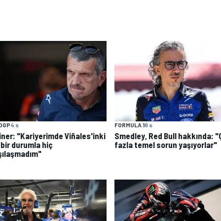
OGP
4 s
FORMULA 1
6 s
iner: "Kariyerimde Viñales'inki
Smedley, Red Bull hakkında: 
 bir durumla hiç
fazla temel sorun yaşıyorlar"
şılaşmadım"