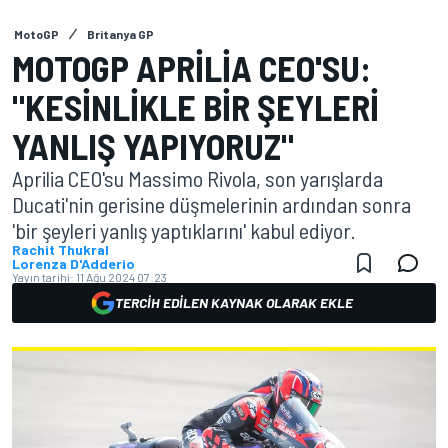
MotoGP
Britanya GP
MOTOGP APRILIA CEO'SU:
"KESINLIKLE BIR ŞEYLERI
YANLIŞ YAPIYORUZ"
Aprilia CEO'su Massimo Rivola, son yarışlarda
Ducati'nin gerisine düşmelerinin ardından sonra
'bir şeyleri yanlış yaptıklarını' kabul ediyor.
Rachit Thukral
Lorenza D'Adderio
Yayın tarihi:
11 Ağu 2024 07:23
TERCIH EDILEN KAYNAK OLARAK EKLE