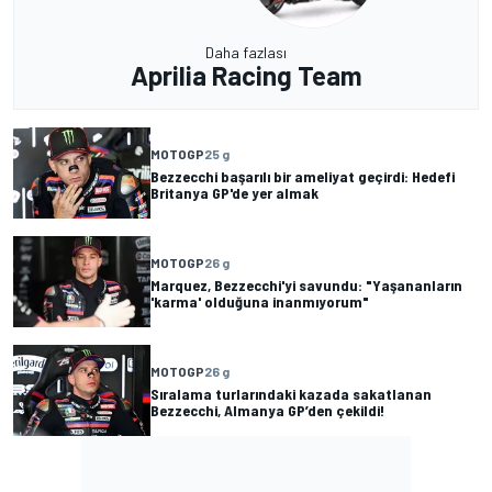
Daha fazlası
Aprilia Racing Team
MOTOGP
25 g
Bezzecchi başarılı bir ameliyat geçirdi: Hedefi
Britanya GP'de yer almak
MOTOGP
26 g
Marquez, Bezzecchi'yi savundu: "Yaşananların
'karma' olduğuna inanmıyorum"
MOTOGP
26 g
Sıralama turlarındaki kazada sakatlanan
Bezzecchi, Almanya GP’den çekildi!