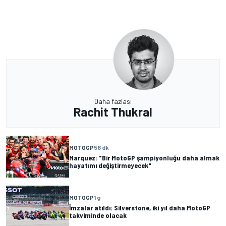
Daha fazlası
Rachit Thukral
MOTOGP
58 dk
Marquez: "Bir MotoGP şampiyonluğu daha almak
hayatımı değiştirmeyecek"
MOTOGP
1 g
İmzalar atıldı: Silverstone, iki yıl daha MotoGP
takviminde olacak