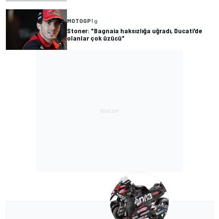
MOTOGP
1 g
Stoner: "Bagnaia haksızlığa uğradı, Ducati'de
olanlar çok üzücü"