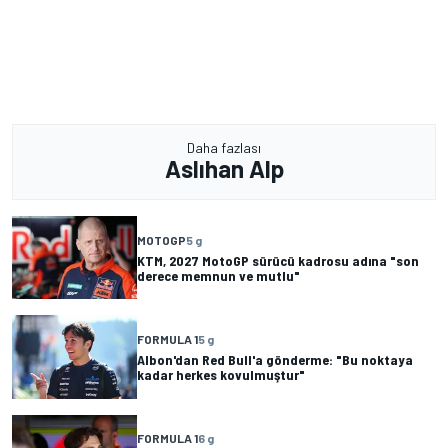
Daha fazlası
Aslıhan Alp
MOTOGP
5 g
KTM, 2027 MotoGP sürücü kadrosu adına "son
derece memnun ve mutlu"
FORMULA 1
5 g
Albon'dan Red Bull'a gönderme: "Bu noktaya
kadar herkes kovulmuştur"
FORMULA 1
6 g