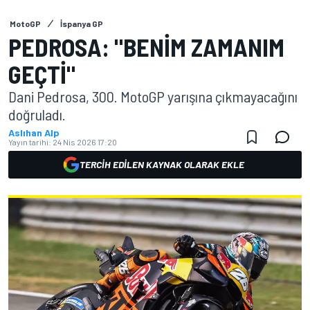
MotoGP
İspanya GP
PEDROSA: "BENIM ZAMANIM
GEÇTI"
Dani Pedrosa, 300. MotoGP yarışına çıkmayacağını
doğruladı.
Aslıhan Alp
Yayın tarihi:
24 Nis 2026 17:20
TERCIH EDILEN KAYNAK OLARAK EKLE