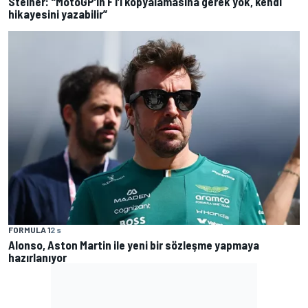
Steiner: "MotoGP’in F1’i kopyalamasına gerek yok, kendi
hikayesini yazabilir”
FORMULA 1
2 s
Alonso, Aston Martin ile yeni bir sözleşme yapmaya
hazırlanıyor