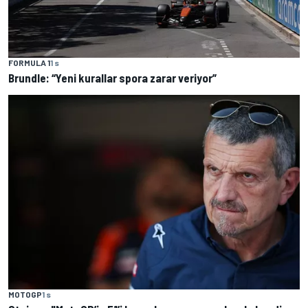
FORMULA 1
1 s
Brundle: “Yeni kurallar spora zarar veriyor”
MOTOGP
1 s