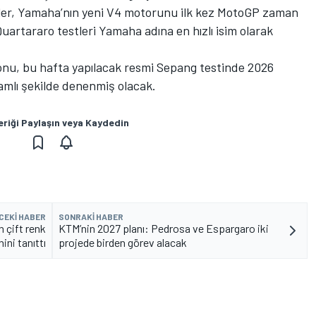
er, Yamaha’nın yeni V4 motorunu ilk kez MotoGP zaman
Quartararo testleri Yamaha adına en hızlı isim olarak
nu, bu hafta yapılacak resmi Sepang testinde 2026
amlı şekilde denenmiş olacak.
eriği Paylaşın veya Kaydedin
CEKI HABER
SONRAKI HABER
 çift renk
KTM’nin 2027 planı: Pedrosa ve Espargaro iki
ini tanıttı
projede birden görev alacak