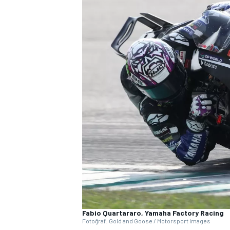
WRC
Fabio Quartararo, Yamaha Factory Racing
Fotoğraf: Gold and Goose / Motorsport Images