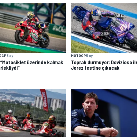
OGP
5 ay
MOTOGP
5 ay
: “Motosiklet üzerinde kalmak
Toprak durmuyor: Dovizioso il
 riskliydi”
Jerez testine çıkacak