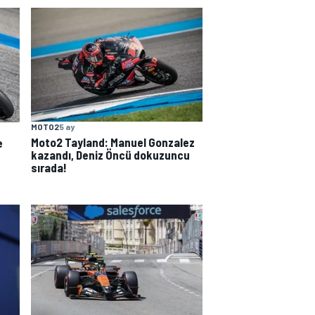
MOTO2
5 ay
Moto2 Tayland: Manuel Gonzalez
e
kazandı, Deniz Öncü dokuzuncu
sırada!