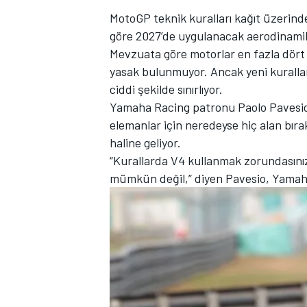
MotoGP teknik kuralları kağıt üzerin
göre 2027’de uygulanacak aerodinamik 
Mevzuata göre motorlar en fazla dört si
yasak bulunmuyor. Ancak yeni kurallar
TÜRK SPORCULAR
ciddi şekilde sınırlıyor.
Yamaha Racing patronu Paolo Pavesio’
elemanlar için neredeyse hiç alan bıra
haline geliyor.
“Kurallarda V4 kullanmak zorundasınız
mümkün değil,” diyen Pavesio, Yamaha’