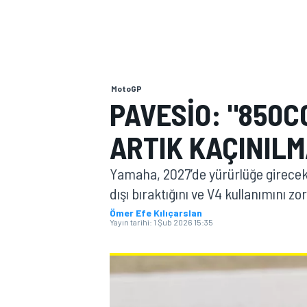
MOTOGP
MotoGP
PAVESIO: "850
ARTIK KAÇINILM
Yamaha, 2027’de yürürlüğe girecek 
dışı bıraktığını ve V4 kullanımını z
Ömer Efe Kılıçarslan
Yayın tarihi:
1 Şub 2026 15:35
WORLD SUPERBIKE