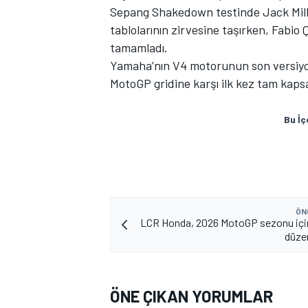
Sepang Shakedown testinde Jack Mill
tablolarının zirvesine taşırken, Fabio 
tamamladı.
Yamaha’nın V4 motorunun son versiyo
MotoGP gridine karşı ilk kez tam kaps
Bu İç
MOTOSİKLET
ÖN
LCR Honda, 2026 MotoGP sezonu için
düzen
ÖNE ÇIKAN YORUMLAR