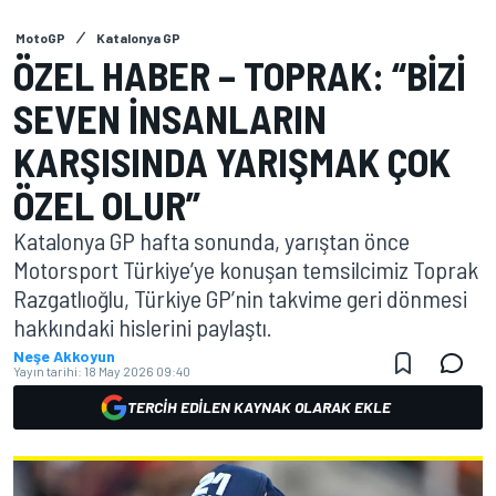
MotoGP
Katalonya GP
ÖZEL HABER – TOPRAK: “BIZI
SEVEN INSANLARIN
KARŞISINDA YARIŞMAK ÇOK
ÖZEL OLUR”
Katalonya GP hafta sonunda, yarıştan önce
Motorsport Türkiye’ye konuşan temsilcimiz Toprak
Razgatlıoğlu, Türkiye GP’nin takvime geri dönmesi
hakkındaki hislerini paylaştı.
Neşe Akkoyun
Yayın tarihi:
18 May 2026 09:40
TERCIH EDILEN KAYNAK OLARAK EKLE