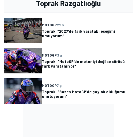
Toprak Razgatlıoğlu
MOTOGP
22 s
Toprak: “2027’de fark yaratabileceğimi
umuyorum”
MOTOGP
3 g
Toprak: "MotoGP’de motor iyi değilse sürücü
fark yaratamıyor"
MOTOGP
7 g
Toprak: "Bazen MotoGP'de çaylak olduğumu
unutuyorum"