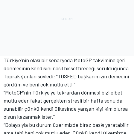
Türkiye’nin olası bir senaryoda MotoGP takvimine geri
dönmesinin kendisini nasıl hissettireceği sorulduğunda
Toprak şunları söyledi: “TOSFED başkanımızın demecini
gördüm ve beni çok mutlu etti.”
“MotoGP’nin Türkiye’ye tekrardan dönmesi bizi elbet
mutlu eder fakat gerçekten stresli bir hafta sonu da
sunabilir çünkü kendi ülkesinde yarışan kişi kim olursa
olsun kazanmak ister.”
“Dolayısıyla bu durum üzerimizde biraz baskı yaratabilir
ama tabi beni çok mutlu eder. Çünkü kendi ülkemizde