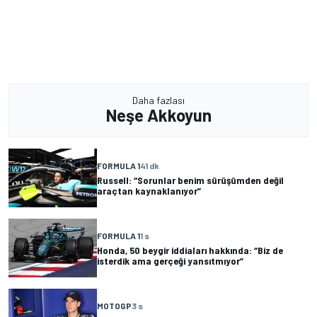
Daha fazlası
Neşe Akkoyun
FORMULA 1
41 dk
Russell: “Sorunlar benim sürüşümden değil
araçtan kaynaklanıyor”
FORMULA 1
1 s
Honda, 50 beygir iddiaları hakkında: “Biz de
isterdik ama gerçeği yansıtmıyor”
MOTOGP
3 s