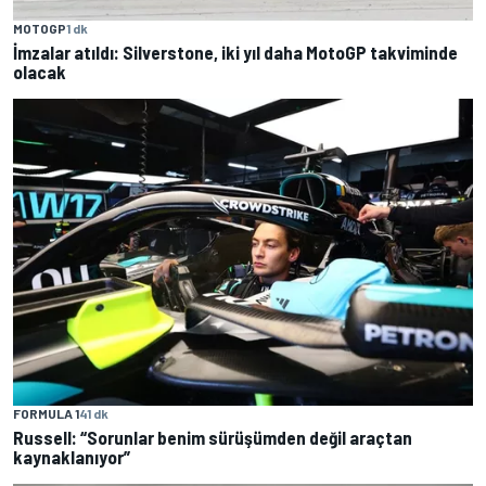
MOTOGP
1 dk
İmzalar atıldı: Silverstone, iki yıl daha MotoGP takviminde
olacak
FORMULA 1
41 dk
Russell: “Sorunlar benim sürüşümden değil araçtan
kaynaklanıyor”