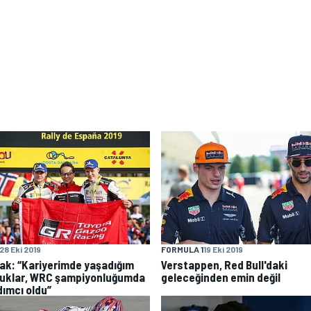
28 Eki 2019
FORMULA 1
19 Eki 2019
ak: “Kariyerimde yaşadığım
Verstappen, Red Bull'daki
luklar, WRC şampiyonluğumda
geleceğinden emin değil
dımcı oldu”