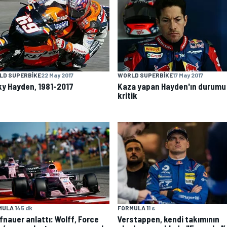
LD SUPERBIKE
22 May 2017
WORLD SUPERBIKE
17 May 2017
ky Hayden, 1981-2017
Kaza yapan Hayden'ın durumu
kritik
FORMULA 1
1 s
ULA 1
45 dk
Verstappen, kendi takımının
fnauer anlattı: Wolff, Force