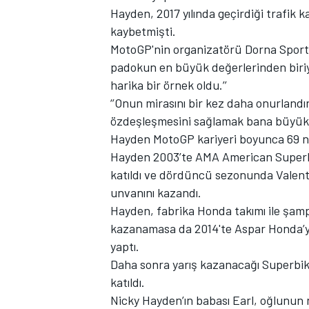
Hayden, 2017 yılında geçirdiği trafik
kaybetmişti.
MotoGP'nin organizatörü Dorna Sport
padokun en büyük değerlerinden biriy
TÜRK SPORCULAR
harika bir örnek oldu.’’
‘’Onun mirasını bir kez daha onurland
özdeşleşmesini sağlamak bana büyük 
Hayden MotoGP kariyeri boyunca 69 nu
Hayden 2003’te AMA American Superb
katıldı ve dördüncü sezonunda Valenti
unvanını kazandı.
Hayden, fabrika Honda takımı ile şamp
kazanamasa da 2014'te Aspar Honda’y
yaptı.
Daha sonra yarış kazanacağı Superbike
katıldı.
Nicky Hayden’ın babası Earl, oğlunun