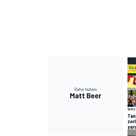
Daha fazlası
Matt Beer
WRC
Tan
zor
yar