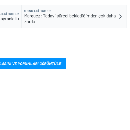
SONRAKI HABER
CEKI HABER
Marquez: Tedavi süreci beklediğimden çok daha
ayı anlattı
zordu
LASINI VE YORUMLARI GÖRÜNTÜLE