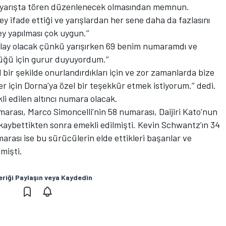
 yarışta tören düzenlenecek olmasından memnun.
şey ifade ettiği ve yarışlardan her sene daha da fazlasını
ey yapılması çok uygun.’’
r olay olacak çünkü yarışırken 69 benim numaramdı ve
üğü için gurur duyuyordum.’’
l bir şekilde onurlandırdıkları için ve zor zamanlarda bize
ler için Dorna'ya özel bir teşekkür etmek istiyorum.’’ dedi.
 edilen altıncı numara olacak.
rası, Marco Simoncelli’nin 58 numarası, Daijiri Kato’nun
kaybettikten sonra emekli edilmişti. Kevin Schwantz’ın 34
arası ise bu sürücülerin elde ettikleri başarılar ve
lmişti.
eriği Paylaşın veya Kaydedin