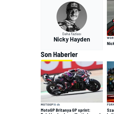
Daha fazlası
Nicky Hayden
WOR
Nic
Son Haberler
MOTOGP
19 dk
FORM
MotoGP Britanya GP sprint:
Sza