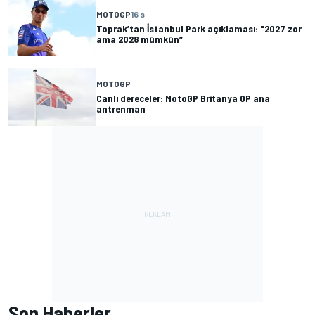
MOTOGP
16 s
Toprak’tan İstanbul Park açıklaması: "2027 zor
ama 2028 mümkün”
MOTOGP
Canlı dereceler: MotoGP Britanya GP ana
antrenman
Son Haberler