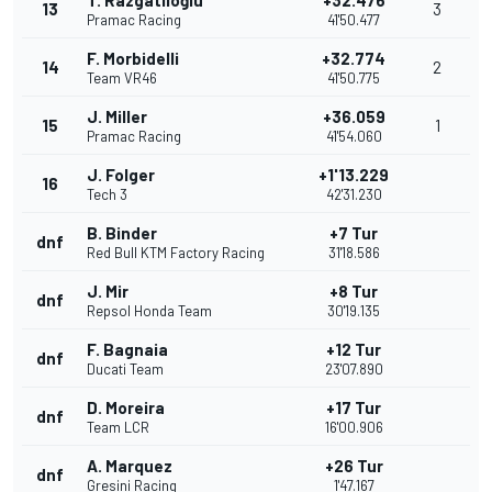
T. Razgatlıoğlu
+32.476
13
3
Pramac Racing
41'50.477
F. Morbidelli
+32.774
14
2
Team VR46
41'50.775
J. Miller
+36.059
15
1
Pramac Racing
41'54.060
J. Folger
+1'13.229
16
Tech 3
42'31.230
B. Binder
+7 Tur
dnf
Red Bull KTM Factory Racing
31'18.586
J. Mir
+8 Tur
dnf
Repsol Honda Team
30'19.135
F. Bagnaia
+12 Tur
dnf
Ducati Team
23'07.890
D. Moreira
+17 Tur
dnf
Team LCR
16'00.906
A. Marquez
+26 Tur
dnf
Gresini Racing
1'47.167