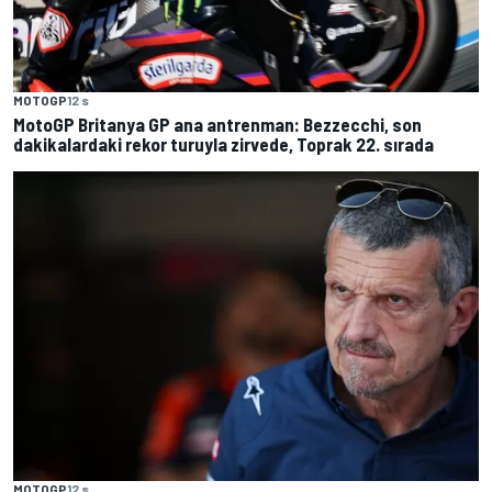
MOTOGP
12 s
MotoGP Britanya GP ana antrenman: Bezzecchi, son
dakikalardaki rekor turuyla zirvede, Toprak 22. sırada
MOTOGP
12 s