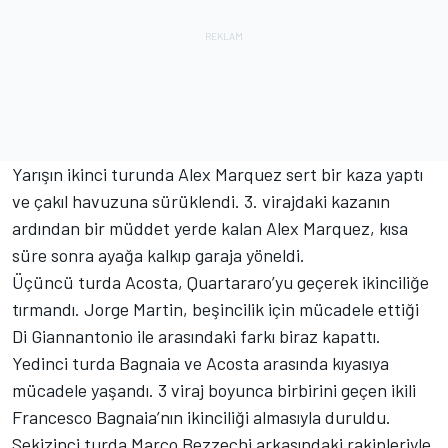
Yarışın ikinci turunda Alex Marquez sert bir kaza yaptı
ve çakıl havuzuna sürüklendi. 3. virajdaki kazanın
ardından bir müddet yerde kalan Alex Marquez, kısa
süre sonra ayağa kalkıp garaja yöneldi.
Üçüncü turda Acosta, Quartararo’yu geçerek ikinciliğe
tırmandı. Jorge Martin, beşincilik için mücadele ettiği
Di Giannantonio ile arasındaki farkı biraz kapattı.
Yedinci turda Bagnaia ve Acosta arasında kıyasıya
mücadele yaşandı. 3 viraj boyunca birbirini geçen ikili
Francesco Bagnaia’nın ikinciliği almasıyla duruldu.
Sekizinci turda Marco Bezzechi arkasındaki rakipleriyle