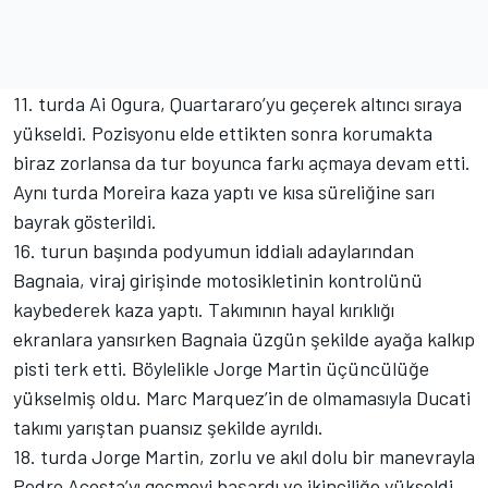
11. turda Ai Ogura, Quartararo’yu geçerek altıncı sıraya
yükseldi. Pozisyonu elde ettikten sonra korumakta
biraz zorlansa da tur boyunca farkı açmaya devam etti.
Aynı turda Moreira kaza yaptı ve kısa süreliğine sarı
bayrak gösterildi.
16. turun başında podyumun iddialı adaylarından
Bagnaia, viraj girişinde motosikletinin kontrolünü
kaybederek kaza yaptı. Takımının hayal kırıklığı
ekranlara yansırken Bagnaia üzgün şekilde ayağa kalkıp
pisti terk etti. Böylelikle Jorge Martin üçüncülüğe
yükselmiş oldu. Marc Marquez’in de olmamasıyla Ducati
takımı yarıştan puansız şekilde ayrıldı.
18. turda Jorge Martin, zorlu ve akıl dolu bir manevrayla
Pedro Acosta’yı geçmeyi başardı ve ikinciliğe yükseldi.