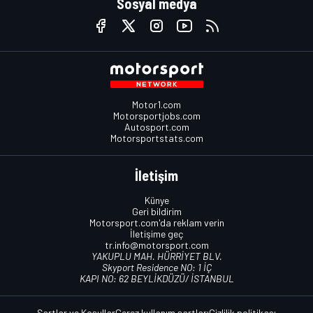
Sosyal medya
Motor1.com
Motorsportjobs.com
Autosport.com
Motorsportstats.com
İletişim
Künye
Geri bildirim
Motorsport.com'da reklam verin
İletişime geç
tr.info@motorsport.com
YAKUPLU MAH. HÜRRİYET BLV.
Skyport Residence NO: 1 İÇ
KAPI NO: 62 BEYLİKDÜZÜ/ İSTANBUL
Şartlar ve Koşullar
Çerez kullanım şartları
Gizlilik politikası