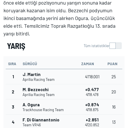
önce elde ettiği pozisyonunu yarışın sonuna kadar
koruyarak kazanan isim oldu. Bezzechi podyumun
ikinci basamağında yerini alırken Ogura, üçüncülük
elde etti. Temsilcimiz Toprak Razgatlıoğlu 13. sırada
yarışı bitirdi.
YARIŞ
Tüm istatistikler
SIRA
SÜRÜCÜ
ZAMAN
PUAN
J. Martin
1
41'18.001
25
Aprilia Racing Team
M. Bezzecchi
+0.477
2
20
Aprilia Racing Team
41'18.478
A. Ogura
+0.874
3
16
Trackhouse Racing Team
41'18.875
F. Di Giannantonio
+2.851
4
13
Team VR46
41'20.852