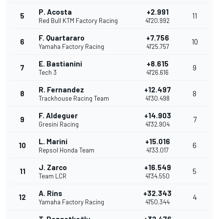
P. Acosta
+2.991
5
11
Red Bull KTM Factory Racing
41'20.992
F. Quartararo
+7.756
6
10
Yamaha Factory Racing
41'25.757
E. Bastianini
+8.615
7
9
Tech 3
41'26.616
R. Fernandez
+12.497
8
8
Trackhouse Racing Team
41'30.498
F. Aldeguer
+14.903
9
7
Gresini Racing
41'32.904
L. Marini
+15.016
10
6
Repsol Honda Team
41'33.017
J. Zarco
+16.549
11
5
Team LCR
41'34.550
A. Rins
+32.343
12
4
Yamaha Factory Racing
41'50.344