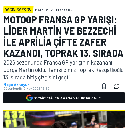
YARIŞ RAPORU
MotoGP
Fransa GP
MOTOGP FRANSA GP YARIŞI:
LIDER MARTIN VE BEZZECHI
ILE APRILIA ÇIFTE ZAFER
KAZANDI, TOPRAK 13. SIRADA
2026 sezonunda Fransa GP yarışının kazananı
Jorge Martin oldu. Temsilcimiz Toprak Razgatlıoğlu
13. sırada bitiş çizgisini geçti.
Neşe Akkoyun
Düzenlendi:
10 May 2026 12:50
TERCIH EDILEN KAYNAK OLARAK EKLE