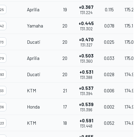
+0.367
Aprilia
19
0.115
175.29
25
1'31.224
+0.445
Yamaha
20
0.078
175.14
42
1'31.302
+0.470
Ducati
20
0.025
175.09
73
1'31.327
+0.503
Aprilia
20
0.033
175.03
79
1'31.360
+0.531
Ducati
20
0.028
174.98
93
1'31.388
+0.537
KTM
21
0.006
174.9
33
1'31.394
+0.539
Honda
17
0.002
174.9
36
1'31.396
+0.591
KTM
18
0.052
174.8
23
1'31.448
+0.655