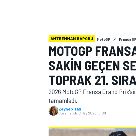
MOTOGP
ANTRENMAN RAPORU
MotoGP
Fransa G
MOTOGP FRANSA
SAKIN GEÇEN SE
TOPRAK 21. SIR
2026 MotoGP Fransa Grand Prix'sini
tamamladı.
WORLD SUPERBIKE
Zeynep Taş
Düzenlendi:
8 May 2026 10:00