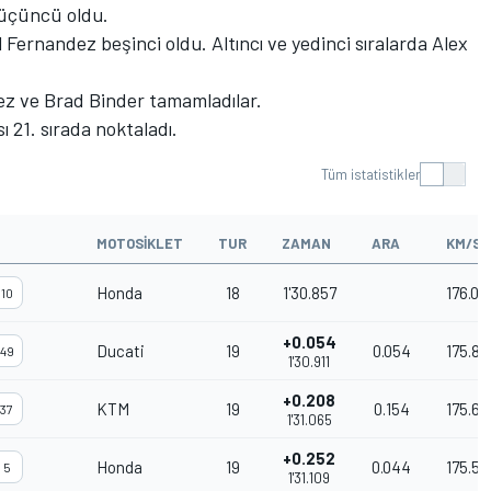
 üçüncü oldu.
Fernandez beşinci oldu. Altıncı ve yedinci sıralarda Alex
quez ve Brad Binder tamamladılar.
 21. sırada noktaladı.
Tüm istatistikler
#
MOTOSIKLET
TUR
ZAMAN
ARA
KM/SA
Honda
18
1'30.857
176.00
10
+0.054
Ducati
19
0.054
175.89
49
1'30.911
+0.208
KTM
19
0.154
175.60
37
1'31.065
+0.252
Honda
19
0.044
175.51
5
1'31.109