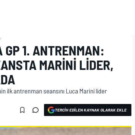
P
 GP 1. ANTRENMAN:
ANSTA MARINI LIDER,
ADA
n ilk antrenman seansını Luca Marini lider
TERCIH EDILEN KAYNAK OLARAK EKLE