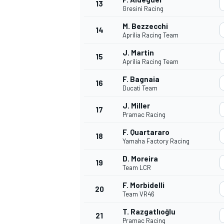
13
Gresini Racing
M. Bezzecchi
14
Aprilia Racing Team
J. Martin
15
Aprilia Racing Team
F. Bagnaia
16
Ducati Team
J. Miller
17
Pramac Racing
F. Quartararo
18
Yamaha Factory Racing
D. Moreira
19
Team LCR
F. Morbidelli
20
Team VR46
T. Razgatlıoğlu
21
Pramac Racing