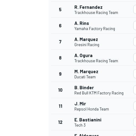
R. Fernandez
5
Trackhouse Racing Team
A. Rins
6
Yamaha Factory Racing
A. Marquez
7
Gresini Racing
A. Ogura
8
Trackhouse Racing Team
M. Marquez
9
Ducati Team
B. Binder
10
Red Bull KTM Factory Racing
J. Mir
11
Repsol Honda Team
E. Bastianini
12
Tech 3
F. Aldeguer