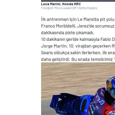
Luca Marini, Honda HRC
Fotoğraf: Mirco Lazzari GP / Getty Images
İlk antrenman için Le Mans'da pit yolu 
Franco Morbidelli, Jerez'de sorumsuz b
TÜRK SPORCULAR
dakikasında piste çıkamadı.
10 dakikanın geride kalmasıyla Fabio Di
Jorge Martin, 10. virajdan geçerken R
Seans oldukça sakin ilerlerken, ilk sı
daha geliştirdi. Bu sırada temsilcimiz 