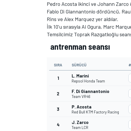
Pedro Acosta ikinci ve Johann Zarco
Fabio Di Giannantonio dördüncü, Raul 
Rins ve Alex Marquez yer aldılar.
İlk 10'u sırasıyla Ai Ogura, Marc Mar
Temsilcimiz Toprak Razgatlıoğlu seansı
antrenman seansı
MOTOSİKLET
SIRA
SÜRÜCÜ
L. Marini
1
Repsol Honda Team
F. Di Giannantonio
2
Team VR46
P. Acosta
3
Red Bull KTM Factory Racing
J. Zarco
4
Team LCR