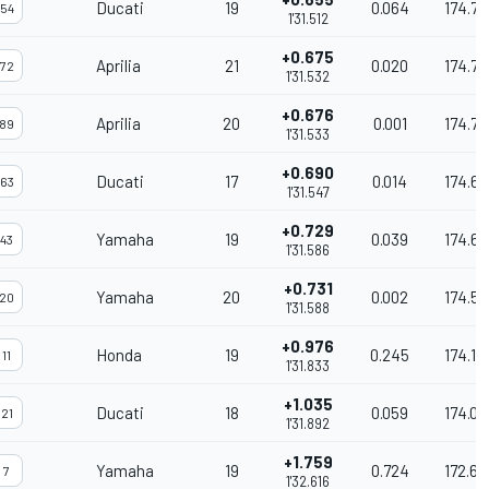
Ducati
19
0.064
174.7
54
1'31.512
+0.675
Aprilia
21
0.020
174.70
72
1'31.532
+0.676
Aprilia
20
0.001
174.7
89
1'31.533
+0.690
Ducati
17
0.014
174.67
63
1'31.547
+0.729
Yamaha
19
0.039
174.6
43
1'31.586
+0.731
Yamaha
20
0.002
174.5
20
1'31.588
+0.976
Honda
19
0.245
174.13
11
1'31.833
+1.035
Ducati
18
0.059
174.02
21
1'31.892
+1.759
Yamaha
19
0.724
172.66
7
1'32.616