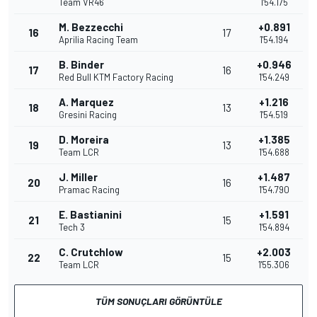
Team VR46
1'54.175
M. Bezzecchi
+0.891
16
17
Aprilia Racing Team
1'54.194
B. Binder
+0.946
17
16
Red Bull KTM Factory Racing
1'54.249
A. Marquez
+1.216
18
13
Gresini Racing
1'54.519
D. Moreira
+1.385
19
13
Team LCR
1'54.688
J. Miller
+1.487
20
16
Pramac Racing
1'54.790
E. Bastianini
+1.591
21
15
Tech 3
1'54.894
C. Crutchlow
+2.003
22
15
Team LCR
1'55.306
TÜM SONUÇLARI GÖRÜNTÜLE