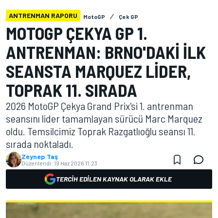
ANTRENMAN RAPORU
MotoGP
Çek GP
MOTOGP ÇEKYA GP 1.
ANTRENMAN: BRNO'DAKI ILK
SEANSTA MARQUEZ LIDER,
TOPRAK 11. SIRADA
2026 MotoGP Çekya Grand Prix'si 1. antrenman
seansını lider tamamlayan sürücü Marc Marquez
oldu. Temsilcimiz Toprak Razgatlıoğlu seansı 11.
sırada noktaladı.
Zeynep Taş
Düzenlendi:
19 Haz 2026 11:23
TERCIH EDILEN KAYNAK OLARAK EKLE