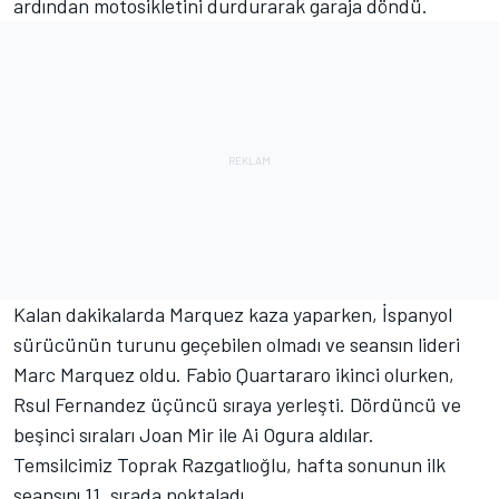
ardından motosikletini durdurarak garaja döndü.
Kalan dakikalarda Marquez kaza yaparken, İspanyol
sürücünün turunu geçebilen olmadı ve seansın lideri
Marc Marquez oldu. Fabio Quartararo ikinci olurken,
Rsul Fernandez üçüncü sıraya yerleşti. Dördüncü ve
beşinci sıraları Joan Mir ile Ai Ogura aldılar.
Temsilcimiz Toprak Razgatlıoğlu, hafta sonunun ilk
seansını 11. sırada noktaladı.