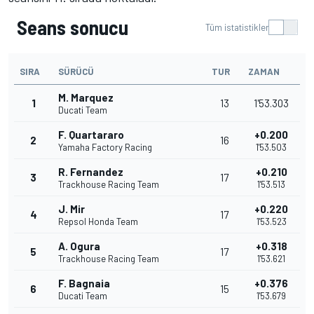
Seans sonucu
Tüm istatistikler
SIRA
SÜRÜCÜ
TUR
ZAMAN
M. Marquez
1
13
1'53.303
Ducati Team
F. Quartararo
+0.200
2
16
Yamaha Factory Racing
1'53.503
R. Fernandez
+0.210
3
17
Trackhouse Racing Team
1'53.513
J. Mir
+0.220
4
17
Repsol Honda Team
1'53.523
A. Ogura
+0.318
5
17
Trackhouse Racing Team
1'53.621
F. Bagnaia
+0.376
6
15
Ducati Team
1'53.679