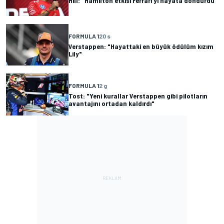
Hill: "Hamilton etkisi Ferrari'yi hayata döndürdü"
FORMULA 1
20 s
Verstappen: "Hayattaki en büyük ödülüm kızım
Lily"
FORMULA 1
2 g
Tost: "Yeni kurallar Verstappen gibi pilotların
avantajını ortadan kaldırdı"