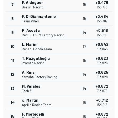
F. Aldeguer
+0.476
7
15
Gresini Racing
1'53.779
F. Di Giannantonio
+0.484
8
15
Team VR46
1'53.787
P. Acosta
+0.518
9
14
Red Bull KTM Factory Racing
1'53.821
L. Marini
+0.542
10
17
Repsol Honda Team
1'53.845
T. Razgatlıoğlu
+0.623
11
15
Pramac Racing
1'53.926
A. Rins
+0.625
12
14
Yamaha Factory Racing
1'53.928
M. Viñales
+0.672
13
14
Tech 3
1'53.975
J. Martin
+0.712
14
16
Aprilia Racing Team
1'54.015
F. Morbidelli
+0.872
15
16