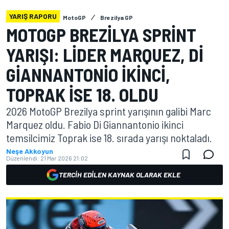
YARIŞ RAPORU
MotoGP
Brezilya GP
MOTOGP BREZILYA SPRINT
YARIŞI: LIDER MARQUEZ, DI
GIANNANTONIO IKINCI,
TOPRAK ISE 18. OLDU
2026 MotoGP Brezilya sprint yarışının galibi Marc
Marquez oldu. Fabio Di Giannantonio ikinci
temsilcimiz Toprak ise 18. sırada yarışı noktaladı.
Neşe Akkoyun
Düzenlendi:
21 Mar 2026 21:02
TERCIH EDILEN KAYNAK OLARAK EKLE