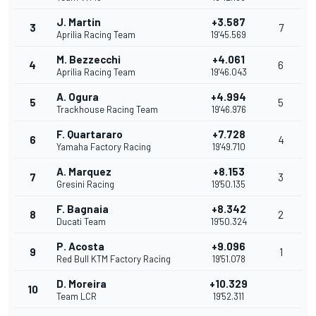
J. Martin
+3.587
3
7
Aprilia Racing Team
19'45.569
M. Bezzecchi
+4.061
4
6
Aprilia Racing Team
19'46.043
A. Ogura
+4.994
5
5
Trackhouse Racing Team
19'46.976
F. Quartararo
+7.728
6
4
Yamaha Factory Racing
19'49.710
A. Marquez
+8.153
7
3
Gresini Racing
19'50.135
F. Bagnaia
+8.342
8
2
Ducati Team
19'50.324
P. Acosta
+9.096
9
1
Red Bull KTM Factory Racing
19'51.078
D. Moreira
+10.329
10
Team LCR
19'52.311