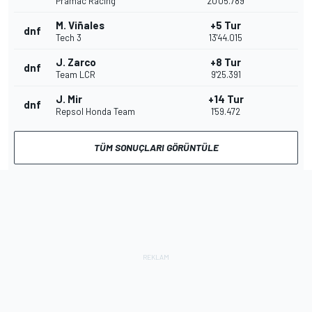
Pramac Racing
20'05.789
M. Viñales
+5 Tur
dnf
Tech 3
13'44.015
J. Zarco
+8 Tur
dnf
Team LCR
9'25.391
J. Mir
+14 Tur
dnf
Repsol Honda Team
1'59.472
TÜM SONUÇLARI GÖRÜNTÜLE