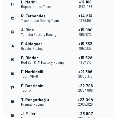
L. Marini
+11.106
11
Repsol Honda Team
19'53.088
R. Fernandez
+14.213
12
Trackhouse Racing Team
19'56.195
A. Rins
+15.090
13
Yamaha Factory Racing
19'57.072
F. Aldeguer
+15.353
14
Gresini Racing
19'57.335
B. Binder
+15.528
15
Red Bull KTM Factory Racing
19'57.510
F. Morbidelli
+21.396
16
Team VR46
20'03.378
E. Bastianini
+22.706
17
Tech 3
20'04.688
T. Razgatlıoğlu
+23.044
18
Pramac Racing
20'05.026
J. Miller
+23.807
19