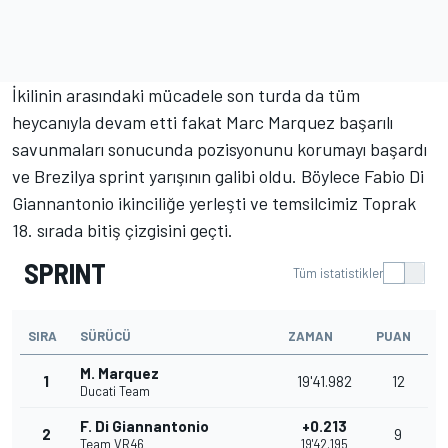
İkilinin arasındaki mücadele son turda da tüm
heycanıyla devam etti fakat Marc Marquez başarılı
savunmaları sonucunda pozisyonunu korumayı başardı
ve Brezilya sprint yarışının galibi oldu. Böylece Fabio Di
Giannantonio ikinciliğe yerleşti ve temsilcimiz Toprak
18. sırada bitiş çizgisini geçti.
SPRINT
Tüm istatistikler
SIRA
SÜRÜCÜ
ZAMAN
PUAN
M. Marquez
1
19'41.982
12
Ducati Team
F. Di Giannantonio
+0.213
2
9
Team VR46
19'42.195