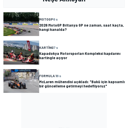
MOTOGP
6 s
2026 MotoGP Britanya GP ne zaman, saat kaçta,
hangi kanalda?
KARTING
7 s
Kapadokya Motorsporları Kompleksi kapılarını
kartingle açıyor
FORMULA 1
8 s
McLaren mühendisi açıkladı: "Bakü için kapsamlı
bir güncelleme getirmeyi hedefliyoruz"