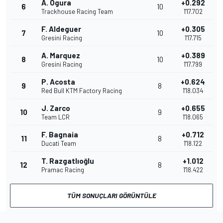
A. Ogura
+0.292
6
10
Trackhouse Racing Team
1'17.702
F. Aldeguer
+0.305
7
10
Gresini Racing
1'17.715
A. Marquez
+0.389
8
10
Gresini Racing
1'17.799
P. Acosta
+0.624
9
8
Red Bull KTM Factory Racing
1'18.034
J. Zarco
+0.655
10
9
Team LCR
1'18.065
F. Bagnaia
+0.712
11
8
Ducati Team
1'18.122
T. Razgatlıoğlu
+1.012
12
8
Pramac Racing
1'18.422
TÜM SONUÇLARI GÖRÜNTÜLE