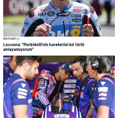
MOTOGP
1 s
Lecuona: “Morbidelli’nin hareketini bir türlü
anlayamıyorum”