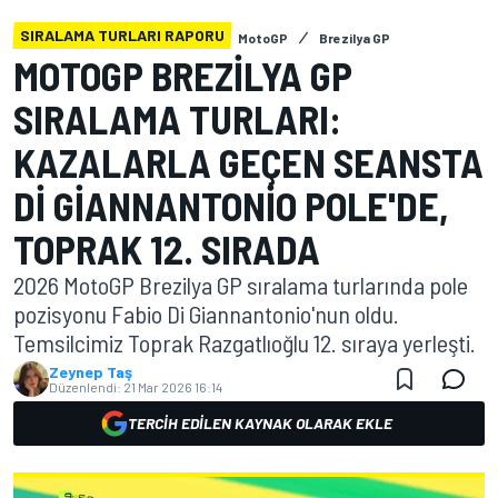
SIRALAMA TURLARI RAPORU
MotoGP
Brezilya GP
MOTOGP BREZILYA GP
SIRALAMA TURLARI:
KAZALARLA GEÇEN SEANSTA
DI GIANNANTONIO POLE'DE,
TOPRAK 12. SIRADA
2026 MotoGP Brezilya GP sıralama turlarında pole
pozisyonu Fabio Di Giannantonio'nun oldu.
Temsilcimiz Toprak Razgatlıoğlu 12. sıraya yerleşti.
Zeynep Taş
Düzenlendi:
21 Mar 2026 16:14
TERCIH EDILEN KAYNAK OLARAK EKLE