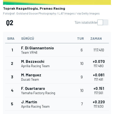
Toprak Razgatlioglu, Pramac Racing
Fotoğraf: Gold and Goose Photography / LAT Images / via Getty Images
Q2
Tüm istatistikler
SIRA
SÜRÜCÜ
TUR
ZAMAN
F. Di Giannantonio
1
6
1'17.410
Team VR46
M. Bezzecchi
+0.070
2
10
Aprilia Racing Team
1'17.480
M. Marquez
+0.081
3
9
Ducati Team
1'17.491
F. Quartararo
+0.151
4
10
Yamaha Factory Racing
1'17.561
J. Martin
+0.220
5
7
Aprilia Racing Team
1'17.630