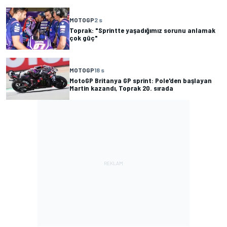
MOTOGP
2 s
Toprak: "Sprintte yaşadığımız sorunu anlamak
çok güç"
MOTOGP
18 s
MotoGP Britanya GP sprint: Pole'den başlayan
Martin kazandı, Toprak 20. sırada