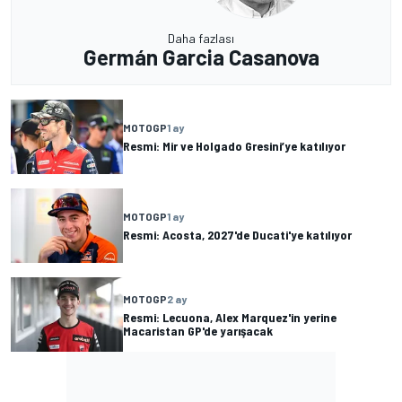
Daha fazlası
Germán Garcia Casanova
MOTOGP
1 ay
Resmi: Mir ve Holgado Gresini’ye katılıyor
MOTOGP
1 ay
Resmi: Acosta, 2027'de Ducati'ye katılıyor
MOTOGP
2 ay
Resmi: Lecuona, Alex Marquez'in yerine
Macaristan GP'de yarışacak