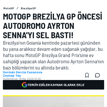
MotoGP
Brezilya GP
MOTOGP BREZILYA GP ÖNCESI
AUTODROMO AYRTON
SENNA'YI SEL BASTI!
Brezilya’nın Goiania kentinde pazartesi gününden
bu yana aralıksız devam eden sağanak yağışlar, bu
hafta sonu MotoGP Brezilya Grand Prix'sine ev
sahipliği yapacak olan Autodromo Ayrton Senna'nın
bazı bölümlerini su altında bıraktı.
Germán Garcia Casanova
Zeynep Taş
Düzenlendi:
18 Mar 2026 10:36
TERCIH EDILEN KAYNAK OLARAK EKLE