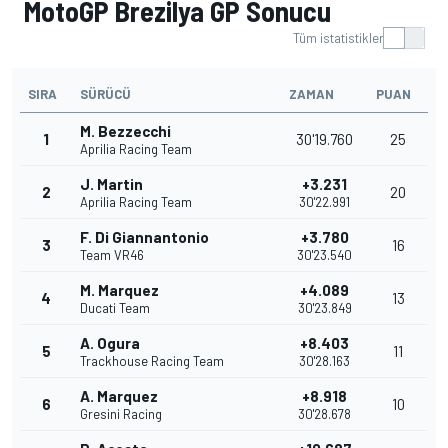
MotoGP Brezilya GP Sonucu
Tüm istatistikler
SIRA
SÜRÜCÜ
ZAMAN
PUAN
M. Bezzecchi
1
30'19.760
25
Aprilia Racing Team
J. Martin
+3.231
2
20
Aprilia Racing Team
30'22.991
F. Di Giannantonio
+3.780
3
16
Team VR46
30'23.540
M. Marquez
+4.089
4
13
Ducati Team
30'23.849
A. Ogura
+8.403
5
11
Trackhouse Racing Team
30'28.163
A. Marquez
+8.918
6
10
Gresini Racing
30'28.678