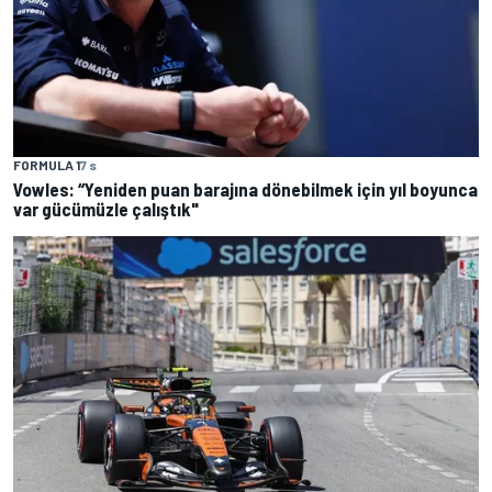
FORMULA 1
7 s
Vowles: “Yeniden puan barajına dönebilmek için yıl boyunca
var gücümüzle çalıştık"