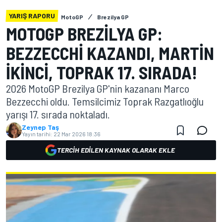
YARIŞ RAPORU
MotoGP
Brezilya GP
MOTOGP BREZILYA GP:
BEZZECCHI KAZANDI, MARTIN
IKINCI, TOPRAK 17. SIRADA!
2026 MotoGP Brezilya GP'nin kazananı Marco
Bezzecchi oldu. Temsilcimiz Toprak Razgatlıoğlu
yarışı 17. sırada noktaladı.
Zeynep Taş
Yayın tarihi:
22 Mar 2026 18:36
TERCIH EDILEN KAYNAK OLARAK EKLE