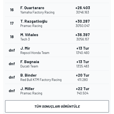
F. Quartararo
+26.403
16
Yamaha Factory Racing
30'46.163
T. Razgatlıoğlu
+30.287
17
Pramac Racing
30'50.047
M. Viñales
+36.397
18
Tech 3
30'56.157
J. Mir
+13 Tur
dnf
Repsol Honda Team
13'40.460
F. Bagnaia
+13 Tur
dnf
Ducati Team
13'25.483
B. Binder
+20 Tur
dnf
Red Bull KTM Factory Racing
4'11.280
J. Miller
+22 Tur
dnf
Pramac Racing
1'40.504
TÜM SONUÇLARI GÖRÜNTÜLE