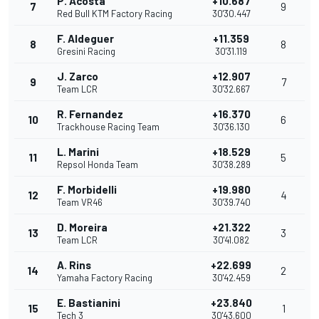
P. Acosta
+10.687
7
9
Red Bull KTM Factory Racing
30'30.447
F. Aldeguer
+11.359
8
8
Gresini Racing
30'31.119
J. Zarco
+12.907
9
7
Team LCR
30'32.667
R. Fernandez
+16.370
10
6
Trackhouse Racing Team
30'36.130
L. Marini
+18.529
11
5
Repsol Honda Team
30'38.289
F. Morbidelli
+19.980
12
4
Team VR46
30'39.740
D. Moreira
+21.322
13
3
Team LCR
30'41.082
A. Rins
+22.699
14
2
Yamaha Factory Racing
30'42.459
E. Bastianini
+23.840
15
1
Tech 3
30'43.600