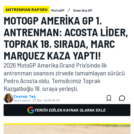
ANTRENMAN RAPORU
MotoGP
Amerika GP
MOTOGP AMERIKA GP 1.
ANTRENMAN: ACOSTA LIDER,
TOPRAK 18. SIRADA, MARC
MARQUEZ KAZA YAPTI!
2026 MotoGP Amerika Grand Prix'sinde ilk
antrenman seansını zirvede tamamlayan sürücü
Pedro Acosta oldu. Temsilcimiz Toprak
Razgatlıoğlu 18. sıraya yerleşti.
Zeynep Taş
Yayın tarihi:
27 Mar 2026 16:37
TERCIH EDILEN KAYNAK OLARAK EKLE