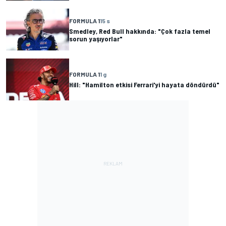
FORMULA 1
15 s
Smedley, Red Bull hakkında: "Çok fazla temel
sorun yaşıyorlar"
FORMULA 1
1 g
Hill: "Hamilton etkisi Ferrari'yi hayata döndürdü"