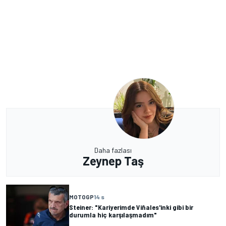
Daha fazlası
Zeynep Taş
MOTOGP
14 s
Steiner: "Kariyerimde Viñales'inki gibi bir
durumla hiç karşılaşmadım"