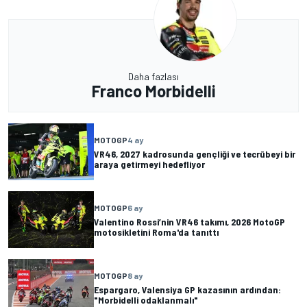
Daha fazlası
Franco Morbidelli
MOTOGP
4 ay
VR46, 2027 kadrosunda gençliği ve tecrübeyi bir
araya getirmeyi hedefliyor
MOTOGP
6 ay
Valentino Rossi’nin VR46 takımı, 2026 MotoGP
motosikletini Roma'da tanıttı
MOTOGP
8 ay
Espargaro, Valensiya GP kazasının ardından:
"Morbidelli odaklanmalı"