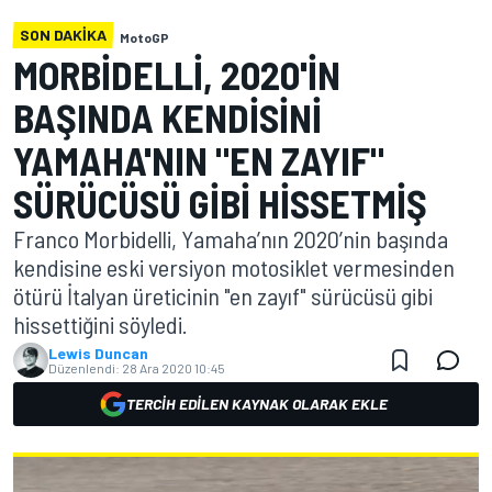
SON DAKIKA
MotoGP
MORBIDELLI, 2020'IN
BAŞINDA KENDISINI
YAMAHA'NIN "EN ZAYIF"
SÜRÜCÜSÜ GIBI HISSETMIŞ
Franco Morbidelli, Yamaha’nın 2020’nin başında
kendisine eski versiyon motosiklet vermesinden
ötürü İtalyan üreticinin "en zayıf" sürücüsü gibi
hissettiğini söyledi.
Lewis Duncan
Düzenlendi:
28 Ara 2020 10:45
TERCIH EDILEN KAYNAK OLARAK EKLE