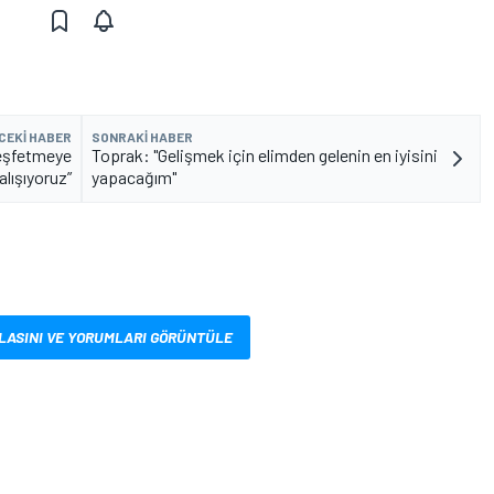
CEKI HABER
SONRAKI HABER
keşfetmeye
Toprak: "Gelişmek için elimden gelenin en iyisini
alışıyoruz”
yapacağım"
LASINI VE YORUMLARI GÖRÜNTÜLE