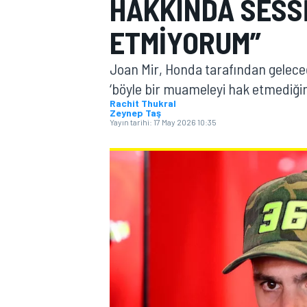
HAKKINDA SESSI
MOTOGP
ETMIYORUM”
Joan Mir, Honda tarafından geleceği
‘böyle bir muameleyi hak etmediğini
Rachit Thukral
Zeynep Taş
Yayın tarihi:
17 May 2026 10:35
WORLD SUPERBIKE