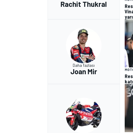
Rachit Thukral
Res
Vin
yar
Daha fazlası
Joan Mir
MOT
Res
katı