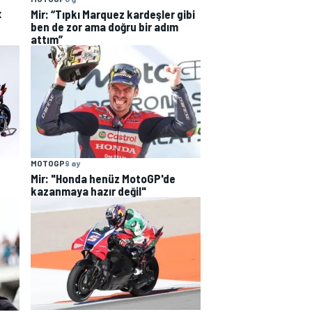
x
Mir: “Tıpkı Marquez kardeşler gibi
ben de zor ama doğru bir adım
attım”
MOTOGP
9 ay
Mir: "Honda henüz MotoGP'de
kazanmaya hazır değil"