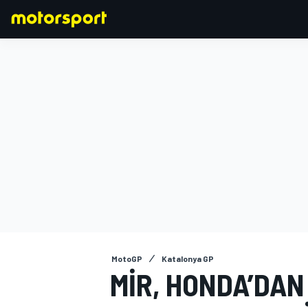
FORMULA 1
MotoGP
Katalonya GP
MIR, HONDA’DAN