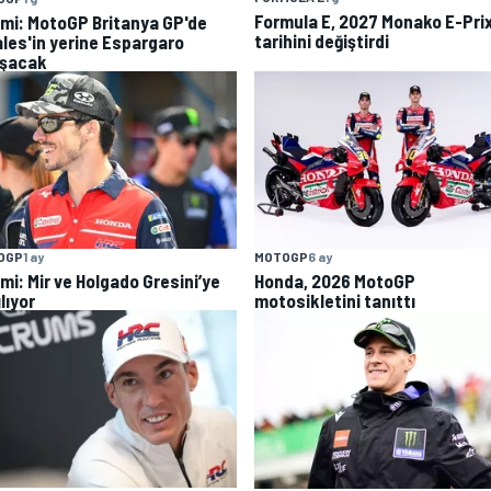
Formula E, 2027 Monako E-Pri
mi: MotoGP Britanya GP'de
tarihini değiştirdi
ales'in yerine Espargaro
ışacak
OGP
1 ay
MOTOGP
6 ay
mi: Mir ve Holgado Gresini’ye
Honda, 2026 MotoGP
lıyor
motosikletini tanıttı