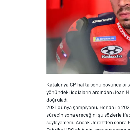
WRC
Katalonya GP hafta sonu boyunca orta
yönündeki iddiaların ardından
Joan Mi
doğruladı.
2021 dünya şampiyonu, Honda ile 2023
sürecin sona ereceğini şu sözlerle ifa
söyleyemem. Ancak Jerez’den sonra H
Fabrika HRC ekibinin, mevcut sezon