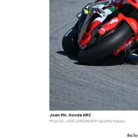
Joan Mir, Honda HRC
Photo by: JOSE JORDAN/AFP via Getty Images
Bu İç