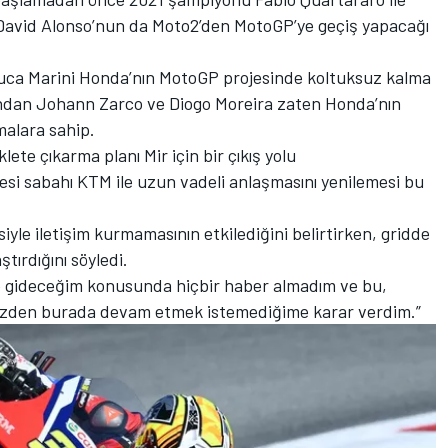
z David Alonso’nun da Moto2’den MotoGP’ye geçiş yapacağı
uca Marini
Honda’nın MotoGP projesinde koltuksuz kalma
andan
Johann Zarco
ve
Diogo Moreira
zaten Honda’nın
malara sahip.
klete çıkarma planı Mir için bir çıkış yolu
si sabahı KTM ile uzun vadeli anlaşmasını yenilemesi bu
iyle iletişim kurmamasının etkilediğini belirtirken, gridde
ştırdığını söyledi.
 gideceğim konusunda hiçbir haber almadım ve bu,
yüzden burada devam etmek istemediğime karar verdim.”