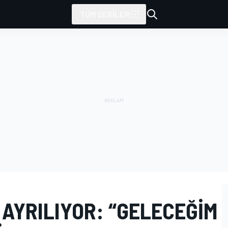
TÜM SERILER
 AYRILIYOR: “GELECEĞIM