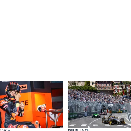
FORMULA E
1 g
OGP
1 g