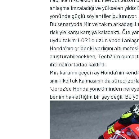
anlaşma imzaladığı ve yükselen yıldı
yönünde güçlü söylentiler bulunuyor.
Bu senaryoda Mir ve takım arkadaşı
L
riskiyle karşı karşıya kalacaktı. Öte y
TÜRK SPORCULAR
uydu takımı LCR ile uzun vadeli anlaş
Honda’nın griddeki varlığını altı motosi
oluşturabilecekken, Tech3’ün cumarte
ihtimali ortadan kaldırdı.
Mir, kararını geçen ay Honda’nın kendis
sınırlı koltuk kalmasının da süreci zorla
“Jerez’de Honda yönetiminden nereye
benim hak ettiğim bir şey değil. Bu 