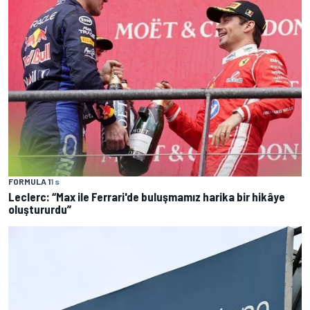
FORMULA 1
1 s
Leclerc: “Max ile Ferrari'de buluşmamız harika bir hikâye
oluştururdu”