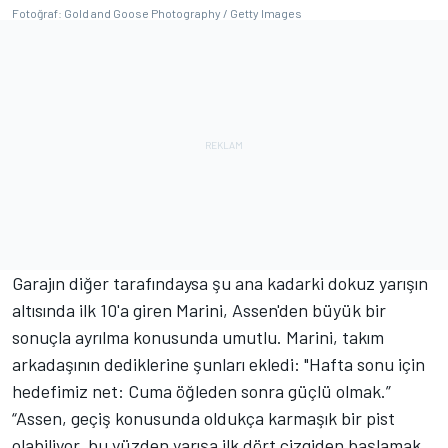
Fotoğraf: Gold and Goose Photography / Getty Images
Garajın diğer tarafındaysa şu ana kadarki dokuz yarışın
altısında ilk 10'a giren Marini, Assen'den büyük bir
sonuçla ayrılma konusunda umutlu. Marini, takım
arkadaşının dediklerine şunları ekledi: "Hafta sonu için
hedefimiz net: Cuma öğleden sonra güçlü olmak.”
“Assen, geçiş konusunda oldukça karmaşık bir pist
olabiliyor, bu yüzden yarışa ilk dört çizgiden başlamak