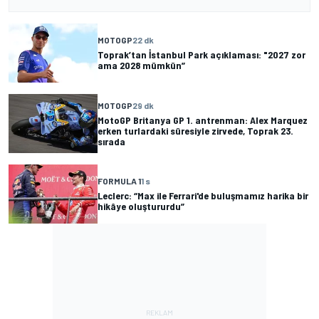
MOTOGP
22 dk
Toprak’tan İstanbul Park açıklaması: "2027 zor
ama 2028 mümkün”
MOTOGP
29 dk
MotoGP Britanya GP 1. antrenman: Alex Marquez
erken turlardaki süresiyle zirvede, Toprak 23.
sırada
FORMULA 1
1 s
Leclerc: “Max ile Ferrari'de buluşmamız harika bir
hikâye oluştururdu”