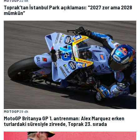
MOTOGP
22 dk
Toprak’tan İstanbul Park açıklaması: "2027 zor ama 2028
mümkün”
MOTOGP
29 dk
MotoGP Britanya GP 1. antrenman: Alex Marquez erken
turlardaki süresiyle zirvede, Toprak 23. sırada