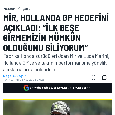
MotoGP
Çek GP
MIR, HOLLANDA GP HEDEFINI
AÇIKLADI: “İLK BEŞE
GIRMEMIZIN MÜMKÜN
OLDUĞUNU BILIYORUM”
Fabrika Honda sürücüleri Joan Mir ve Luca Marini,
Hollanda GP’ye ve takımın performansına yönelik
açıklamalarda bulundular.
Neşe Akkoyun
Yayın tarihi:
25 Haz 2026 07:25
TERCIH EDILEN KAYNAK OLARAK EKLE