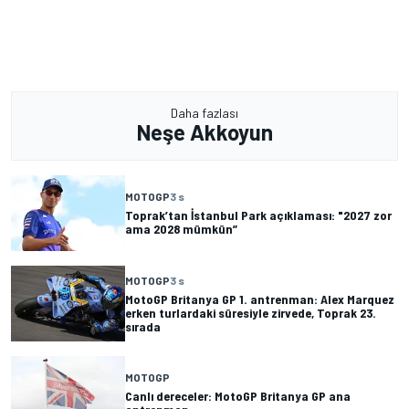
Daha fazlası
Neşe Akkoyun
MOTOGP
3 s
Toprak’tan İstanbul Park açıklaması: "2027 zor
ama 2028 mümkün”
MOTOGP
3 s
MotoGP Britanya GP 1. antrenman: Alex Marquez
erken turlardaki süresiyle zirvede, Toprak 23.
sırada
MOTOGP
Canlı dereceler: MotoGP Britanya GP ana