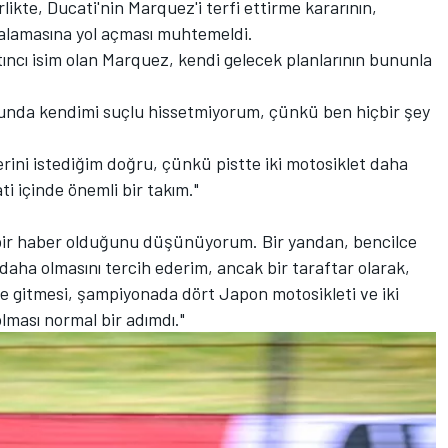
rlikte, Ducati'nin Marquez'i terfi ettirme kararının,
alamasına yol açması muhtemeldi.
ıncı isim olan Marquez, kendi gelecek planlarının bununla
sunda kendimi suçlu hissetmiyorum, çünkü ben hiçbir şey
rini istediğim doğru, çünkü pistte iki motosiklet daha
ti içinde önemli bir takım."
 bir haber olduğunu düşünüyorum. Bir yandan, bencilce
daha olmasını tercih ederim, ancak bir taraftar olarak,
le gitmesi, şampiyonada dört Japon motosikleti ve iki
olması normal bir adımdı."