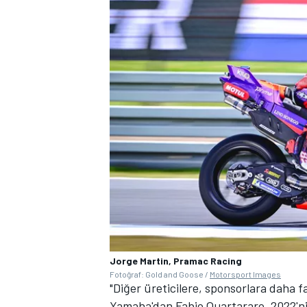
Jorge Martin, Pramac Racing
Fotoğraf: Gold and Goose /
Motorsport Images
"Diğer üreticilere, sponsorlara daha f
Yamaha'dan
Fabio Quartararo
, 2022'