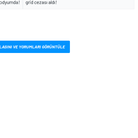
 podyumda!
grid cezası aldı!
LASINI VE YORUMLARI GÖRÜNTÜLE