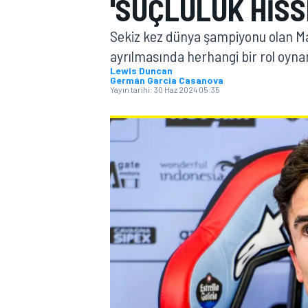
'SUÇLULUK HISS
MOTOGP
Sekiz kez dünya şampiyonu olan M
ayrılmasında herhangi bir rol oyn
Lewis Duncan
Germán Garcia Casanova
Yayın tarihi:
30 Haz 2024 05:35
WORLD SUPERBIKE