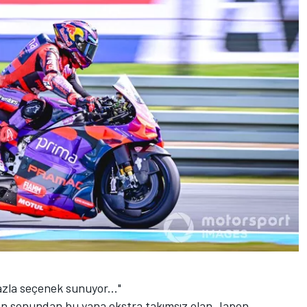
azla seçenek sunuyor..."
nin sonundan bu yana ekstra takımsız olan Japon