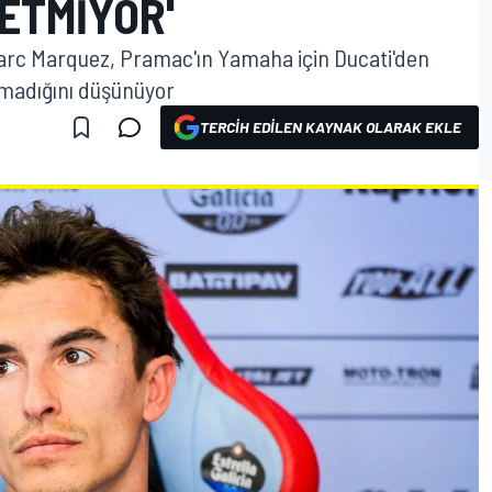
ETMIYOR'
arc Marquez, Pramac'ın Yamaha için Ducati'den
amadığını düşünüyor
TERCIH EDILEN KAYNAK OLARAK EKLE