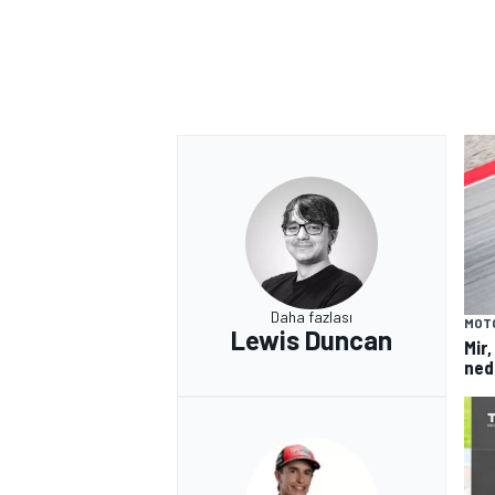
Daha fazlası
MOT
Lewis Duncan
Mir,
ned