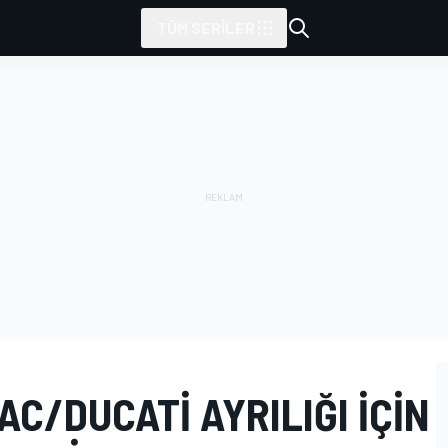
TÜM SERILER
C/DUCATI AYRILIĞI IÇIN