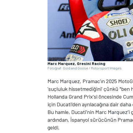
WRC
Marc Marquez, Gresini Racing
Fotoğraf: Gold and Goose / Motorsport Images
Marc Marquez
, Pramac'ın 2025 MotoG
'suçluluk hissetmediğini' çünkü "ben
Hollanda Grand Prix'si öncesinde Cu
için Ducati'den ayrılacağına dair daha
Bu hamle, Ducati'nin Marc Marquez'i ge
ardından, İspanyol sürücünün Pramac'
geldi.